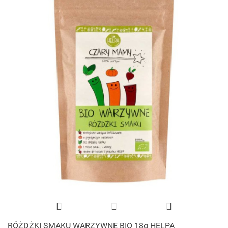
RÓŻDŻKI SMAKU WARZYWNE BIO 18g HELPA