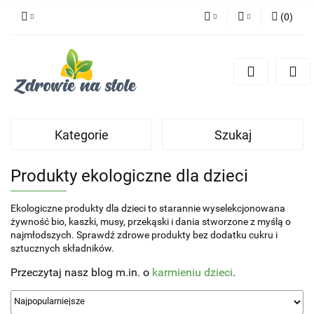
(
0
)
PLN
Zaloguj się
Zarejestruj się
CZK
Dodaj zgłoszenie
Zgody cookies
Kategorie
Szukaj
Produkty ekologiczne dla dzieci
Ekologiczne produkty dla dzieci to starannie wyselekcjonowana
żywność bio, kaszki, musy, przekąski i dania stworzone z myślą o
najmłodszych. Sprawdź zdrowe produkty bez dodatku cukru i
sztucznych składników.
Przeczytaj nasz
blog
m.in. o
karmieniu dzieci
.