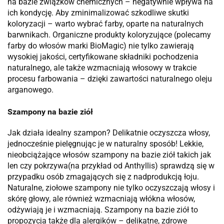
na bazie związków chemicznych – negatywnie wpływa na
ich kondycję. Aby zminimalizować szkodliwe skutki
koloryzacji – warto wybrać farby, oparte na naturalnych
barwnikach. Organiczne produkty koloryzujące (polecamy
farby do włosów marki BioMagic) nie tylko zawierają
wysokiej jakości, certyfikowane składniki pochodzenia
naturalnego, ale także wzmacniają włosowy w trakcie
procesu farbowania – dzięki zawartości naturalnego oleju
arganowego.
Szampony na bazie ziół
Jak działa idealny szampon? Delikatnie oczyszcza włosy,
jednocześnie pielęgnując je w naturalny sposób! Lekkie,
nieobciążające włosów szampony na bazie ziół takich jak
len czy pokrzywa(na przykład od Anthyllis) sprawdzą się w
przypadku osób zmagających się
z nadprodukcją łoju.
Naturalne, ziołowe szampony nie tylko oczyszczają włosy i
skórę głowy, ale również wzmacniają włókna włosów,
odżywiają je i wzmacniają. Szampony na bazie ziół to
propozycja także dla alergików – delikatne, zdrowe