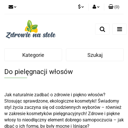
(
0
)
PLN
Zaloguj się
Zarejestruj się
CZK
Dodaj zgłoszenie
Zgody cookies
Kategorie
Szukaj
Do pielęgnacji włosów
Jak naturalnie zadbać o zdrowie i piękno włosów?
Stosując sprawdzone, ekologiczne kosmetyki! Świadomy
styl życia zaczyna się
od codziennych wyborów – również
w zakresie kosmetyków pielęgnacyjnych! Zdrowe i piękne
włosy to nieodłączny element dobrego samopoczucia – jak
dbać o ich formę, by były mocne i lśniące?