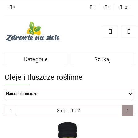
(
0
)
PLN
Zaloguj się
Zarejestruj się
CZK
Dodaj zgłoszenie
Zgody cookies
Kategorie
Szukaj
Oleje i tłuszcze roślinne