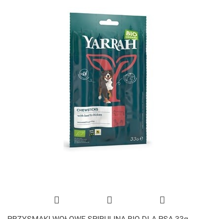
PRZYSMAKI WOŁOWE SPIRULINA BIO DLA PSA 33g