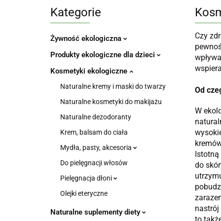
Kategorie
Kosm
Czy zdr
Żywność ekologiczna
pewnośc
Produkty ekologiczne dla dzieci
wpływaj
wspiera
Kosmetyki ekologiczne
Naturalne kremy i maski do twarzy
Od cze
Naturalne kosmetyki do makijażu
W ekol
Naturalne dezodoranty
natural
wysokie
Krem, balsam do ciała
kremów
Mydła, pasty, akcesoria
Istotną
Do pielęgnacji włosów
do skór
utrzymu
Pielęgnacja dłoni
pobudzi
Olejki eteryczne
zarazem
nastrój
Naturalne suplementy diety
to takż