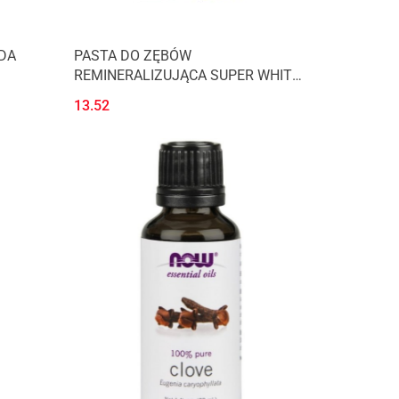
DA
PASTA DO ZĘBÓW
REMINERALIZUJĄCA SUPER WHITE
Z PŁYNNYM SZKLIWEM BEZ
13.52
FLUORU 75 ml - NORDICS