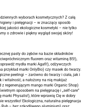
 codziennych wyborach kosmetycznych? Z całą
igieny i pielęgnacji – w znaczący sposób
j jakości ekologiczne kosmetyki – nie tylko
my o zdrowie i piękny wygląd swojej skóry!
cznej pasty do zębów na bazie składników
eciwpróchnicznym fluorem oraz witaminą B5!),
– sprawdź mydła marki Agafi!), odżywczych
 przykład marki OnlyBio) czy masek do twarzy.
iczne peelingi – zarówno do twarzy i ciała, jak i
 i witalność, a nałożony na nią makijaż
kład z regenerującym mango marki Organic Shop)
 Świetnym sposobem na pielęgnację i „self-care”
ę marki Physalis!), które wprawią Cię w dobry
nie wszystko! Ekologiczna, naturalna pielęgnacja
a Rub – bez szkodliwego aluminium) oraz