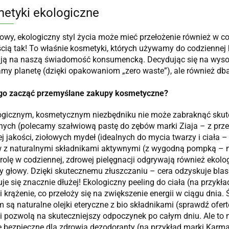
etyki ekologiczne
owy, ekologiczny styl życia może mieć przełożenie również w
ią tak! To właśnie kosmetyki, których używamy do codziennej h
ą na naszą świadomość konsumencką. Decydując się na wysokie
my planetę (dzięki opakowaniom „zero waste”), ale również dba
go zacząć przemyślane zakupy kosmetyczne?
ogicznym, kosmetycznym niezbędniku nie może zabraknąć skute
nych (polecamy szałwiową pastę do zębów marki Ziaja – z prz
j jakości, ziołowych mydeł (idealnych do mycia twarzy i ciała 
 z naturalnymi składnikami aktywnymi (z wygodną pompką – na
 rolę w codziennej, zdrowej pielęgnacji odgrywają również ekolog
y głowy. Dzięki skutecznemu złuszczaniu – cera odzyskuje blask
je się znacznie dłużej! Ekologiczny peeling do ciała (na przy
 krążenie, co przełoży się na zwiększenie energii w ciągu dnia.
 są naturalne olejki eteryczne z bio składnikami (sprawdź ofert
 i pozwolą na skuteczniejszy odpoczynek po całym dniu. Ale to 
e bezpieczne dla zdrowia dezodoranty (na przykład marki Karm