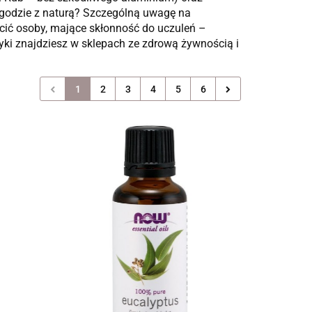
 zgodzie z naturą? Szczególną uwagę na
ić osoby, mające skłonność do uczuleń –
yki znajdziesz w sklepach ze zdrową żywnością i
1
2
3
4
5
6