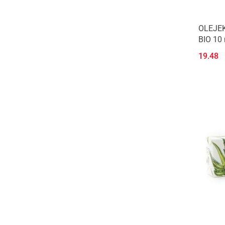
RESPONSABILITÉ LIMITÉE 3, avenue
des Erables, 94440 Santeny, Francja
LA MAISON D'ORIENT SOCIÉTÉ Á
OLEJE
RESPONSABILITÉ LIMITÉE, 3, avenue
BIO 10
des Erables, 94440 Santeny, Francja
LOGOCOS Naturokosmetik GmbH &
19.48
Co. KG, 31020 Salzhemmendorf
MOHANI Sp. z o. o. ul. Kwiatowa 55-
114 Szewce
Norte Ltd. Sofia, Blvd. Shipchenski
Prohod 240
Norte Ltd. Sofia, Shipchenski Prohod
240
PRO-VERA S.A. Avenue Thomas
Edison 152 1402 Thines
Sattva Group - Bombay Bazaar, Al.
Krakowska 61a, 05-090 Sękocin Nowy
ZUZII SPÓŁKA Z OGRANICZONĄ
ODPOWIEDZIALNOŚCIĄ, SĘKOCIŃSKA
11, 05-090 SĘKOCIN STARY