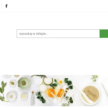
na
Produkty eko dla dzieci
Naturalne suplementy d
czne
Eko środki czystości
Dom i ogród
Żywność 
Blog
Nasza misja
Dropshipping
Kontakt
dzieci
Naturalne suplementy diety
Kosmetyki ekolog
e opakowania
Blog
Nasza misja
Dropshipping