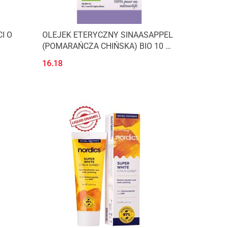
I O
OLEJEK ETERYCZNY SINAASAPPEL
(POMARAŃCZA CHIŃSKA) BIO 10 ml
50 ml -
- PHYSALIS
16.18