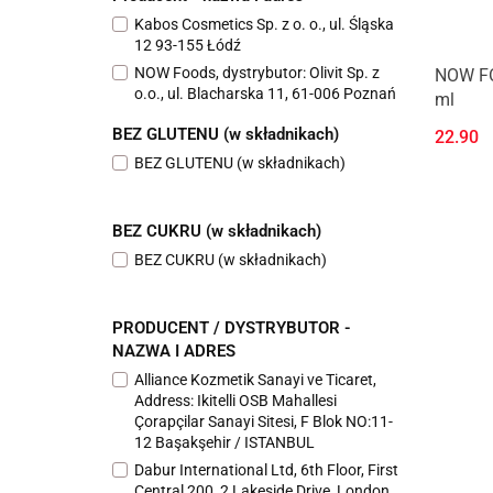
Kabos Cosmetics Sp. z o. o., ul. Śląska
12 93-155 Łódź
NOW Foods, dystrybutor: Olivit Sp. z
NOW FO
o.o., ul. Blacharska 11, 61-006 Poznań
ml
BEZ GLUTENU (w składnikach)
22.90
BEZ GLUTENU (w składnikach)
BEZ CUKRU (w składnikach)
BEZ CUKRU (w składnikach)
PRODUCENT / DYSTRYBUTOR -
NAZWA I ADRES
Alliance Kozmetik Sanayi ve Ticaret,
Address: Ikitelli OSB Mahallesi
Çorapçilar Sanayi Sitesi, F Blok NO:11-
12 Başakşehir / ISTANBUL
Dabur International Ltd, 6th Floor, First
Central 200, 2 Lakeside Drive, London.