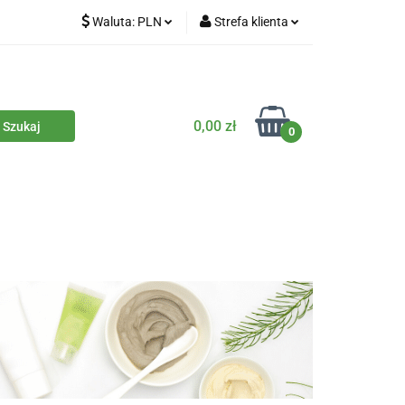
Waluta:
PLN
Strefa klienta
iety
PLN
Zaloguj się
dla zwierząt
CZK
Zarejestruj się
Dodaj zgłoszenie
0,00 zł
0
Zgody cookies
iczne
Eko środki czystości
Kontakt