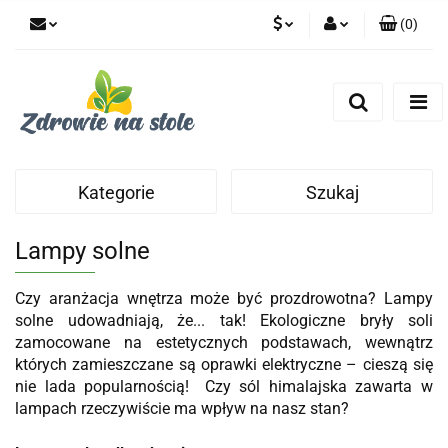
(
0
)
PLN
Zaloguj się
Zarejestruj się
CZK
Dodaj zgłoszenie
Zgody cookies
Kategorie
Szukaj
Lampy solne
Czy aranżacja wnętrza może być prozdrowotna? Lampy
solne udowadniają, że... tak! Ekologiczne bryły soli
zamocowane na estetycznych podstawach, wewnątrz
których zamieszczane są oprawki elektryczne – cieszą się
nie lada popularnością!
Czy sól himalajska zawarta w
lampach rzeczywiście ma wpływ na nasz stan?