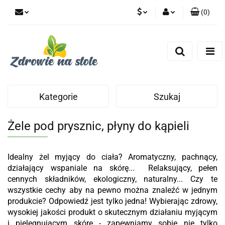
(
0
)
PLN
Zaloguj się
Zarejestruj się
CZK
Dodaj zgłoszenie
Zgody cookies
Kategorie
Szukaj
Żele pod prysznic, płyny do kąpieli
Idealny żel myjący do ciała? Aromatyczny, pachnący,
działający wspaniale na skórę...
Relaksujący, pełen
cennych składników, ekologiczny, naturalny... Czy te
wszystkie cechy aby na pewno można znaleźć w jednym
produkcie? Odpowiedź jest tylko jedna! Wybierając zdrowy,
wysokiej jakości produkt o skutecznym działaniu myjącym
i pielęgnującym skórę - zapewniamy sobie nie tylko