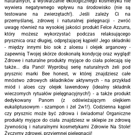
naturalnych, a wytwarzanie ekologicznego kosmetyku nie
wywiera negatywnego wpływu na środowisko (nie są
testowane na zwierzętach!). Jeśli zależy Ci na
przemyślanej, zdrowej i naturalnej pielęgnacji - zwróć
uwagę również na wysokiej jakości produkt Felce Azzurra,
który możesz wykorzystać podczas relaksującego
prysznica oraz długiej, odprężającej kąpieli! Jego składniki
- między innymi bio sok z aloesu i olejek arganowy -
zapewnią Twojej skórze doskonałą kondycję oraz wygląd!
Zdrowe i naturalne produkty myjące do ciała polecają się
także... dla Panó! Wypróbuj serię naturalnych żeli pod
prysznic marki Bee honest, w której znajdziesz całe
mnóstwo zdrowych składników aktywnych - na przykład
miód i aloes czy olejek lawendowy (idealny składnik
wieczornych rytuałów pielęgnacyjnych!) - a także produkt
dedykowany Panom (z odświeżającym olejkiem
eukaliptusowym - szampon i żel 2w1!). Codzienna kąpiel
czy prysznic może być zdrowa i świadoma! Organiczne
produkty myjące do ciała znajdziesz w sklepie ze zdrową
żywnością i naturalnymi kosmetykami Zdrowie Na Stole!
Życzymy zdrowej, przyjemnej pielęgnacji!