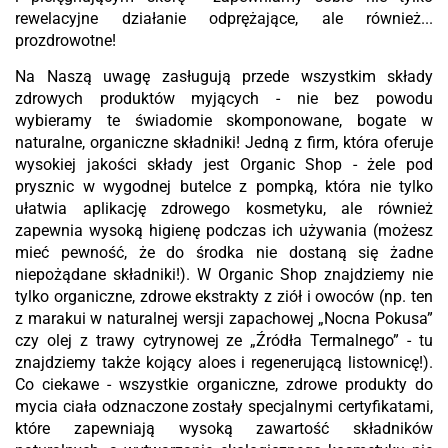
rewelacyjne działanie odprężające, ale również...
prozdrowotne!
Na Naszą uwagę zasługują przede wszystkim składy
zdrowych produktów myjących - nie bez powodu
wybieramy te świadomie skomponowane, bogate w
naturalne, organiczne składniki! Jedną z firm, która oferuje
wysokiej jakości składy jest Organic Shop - żele pod
prysznic w wygodnej butelce z pompką, która nie tylko
ułatwia aplikację zdrowego kosmetyku, ale również
zapewnia wysoką higienę podczas ich używania (możesz
mieć pewność, że do środka nie dostaną się żadne
niepożądane składniki!). W Organic Shop znajdziemy nie
tylko organiczne, zdrowe ekstrakty z ziół i owoców (np. ten
z marakui w naturalnej wersji zapachowej „Nocna Pokusa”
czy olej z trawy cytrynowej ze „Źródła Termalnego” - tu
znajdziemy także kojący aloes i regenerującą listownicę!).
Co ciekawe - wszystkie organiczne, zdrowe produkty do
mycia ciała odznaczone zostały specjalnymi certyfikatami,
które zapewniają wysoką zawartość składników