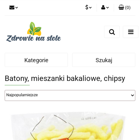
(
0
)
PLN
Zaloguj się
Zarejestruj się
CZK
Dodaj zgłoszenie
Zgody cookies
Kategorie
Szukaj
Batony, mieszanki bakaliowe, chipsy