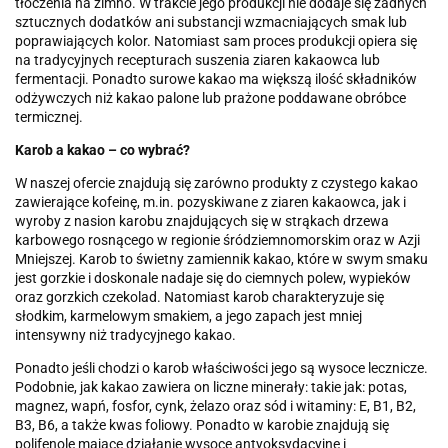
tłoczenia na zimno. W trakcie jego produkcji nie dodaje się żadnych
sztucznych dodatków ani substancji wzmacniających smak lub
poprawiających kolor. Natomiast sam proces produkcji opiera się
na tradycyjnych recepturach suszenia ziaren kakaowca lub
fermentacji. Ponadto surowe kakao ma większą ilość składników
odżywczych niż kakao palone lub prażone poddawane obróbce
termicznej.
Karob a kakao – co wybrać?
W naszej ofercie znajdują się zarówno produkty z czystego kakao
zawierające kofeinę, m.in. pozyskiwane z ziaren kakaowca, jak i
wyroby z nasion karobu znajdujących się w strąkach drzewa
karbowego rosnącego w regionie śródziemnomorskim oraz w Azji
Mniejszej. Karob to świetny zamiennik kakao, które w swym smaku
jest gorzkie i doskonale nadaje się do ciemnych polew, wypieków
oraz gorzkich czekolad. Natomiast karob charakteryzuje się
słodkim, karmelowym smakiem, a jego zapach jest mniej
intensywny niż tradycyjnego kakao.
Ponadto jeśli chodzi o karob właściwości jego są wysoce lecznicze.
Podobnie, jak kakao zawiera on liczne minerały: takie jak: potas,
magnez, wapń, fosfor, cynk, żelazo oraz sód i witaminy: E, B1, B2,
B3, B6, a także kwas foliowy. Ponadto w karobie znajdują się
polifenole mające działanie wysoce antyoksydacyjne i