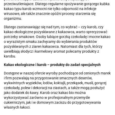
przeciwutleniajace. Dlatego regularne spożywanie gorącego kubka
kakao typu karob wzmocni nie tylko odporność na infekcje
wirusowe, ale także znacznie opóźni procesy starzenia się
organizmu.
Dlatego zastanawiając się nad tym, co wybrać – czy karob, czy
kakao ekologiczne pozyskiwane z kakaowca, warto sprecyzować
potrzeby smakowe. Osoby lubiące gorzką czekoladę i mocne kakao
o wyrazistym smaku zachęcamy do wybierania produktów
pozyskiwanych z ziaren kakaowca. Natomiast dla tych, którzy
uwielbiają słodycz i karmelowy aromat polecamy produkty z
karobu.
Kakao ekologiczne i karob – produkty do zadań specjalnych
Dostępne w naszej ofercie wyroby pochodzące od cenionych marek
i firm pozwalają na przygotowanie smacznych deserów,
wykwintnych wypieków, lodów, koktajli, przekąsek, musli, gorącej
czekolady, polew i dekoracji na ciastach, a także mogą posłużyć
jako dodatek do kawy. Karob oraz kakao bio można
wykorzystywać zarówno w profesjonalnym przemyśle
cukierniczym, jak i w domowym zaciszu do przygotowywania
własnych łakoci.