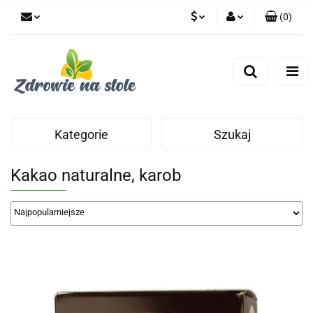
(
0
)
PLN
Zaloguj się
Zarejestruj się
CZK
Dodaj zgłoszenie
Zgody cookies
Kategorie
Szukaj
Kakao naturalne, karob