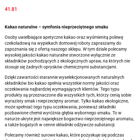
41.81
Kakao naturalne – symfonia nieprzeciętnego smaku
Osoby uwielbiające apetyczne kakao oraz wyśmienitą polewę
czekoladową na wypiekach domowej roboty zapraszamy do
zapoznania się z ofertą naszego sklepu. W tym dziale polecamy
wysokiej jakości kakao naturalne stworzone wyłącznie ze
składników pochodzących z ekologicznych upraw, na których nie
stosuje się żadnych oprysków chemicznymi substancjami.
Dzięki zawartości starannie wyselekcjonowanych naturalnych
składników bio kakao spełnia wszystkie normy jakości oraz
oczekiwania najbardziej wymagających klientów. Tego typu
produkty są przeznaczone dla wszystkich tych, którzy cenią sobie
wyrazisty smak i nieprzeciętny aromat. Tylko kakao ekologiczne,
może spełniać tego typu oczekiwania, ponieważ składniki
pozbawione chemii wyróżnia głębia wybornego smaku. To w
naturze ukryte jest największe bogactwo nieprzeciętnego aromatu,
a także bogatych w cenne składniki odżywcze substancji.
Polecamy również surowe kakao, które pozyskuje się podczas