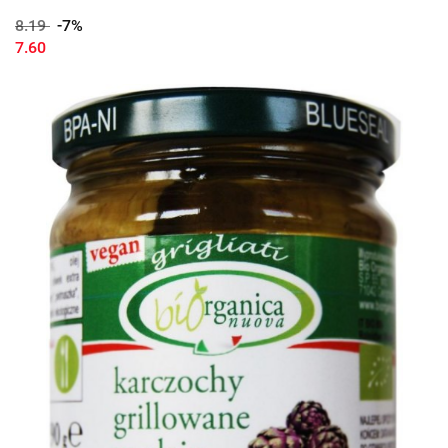
8.19
-7%
7.60