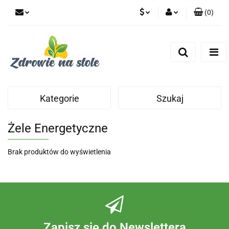
(
0
)
PLN
Zaloguj się
Zarejestruj się
CZK
Dodaj zgłoszenie
Zgody cookies
Kategorie
Szukaj
Żele Energetyczne
Brak produktów do wyświetlenia
Zapisz się do Newslettera