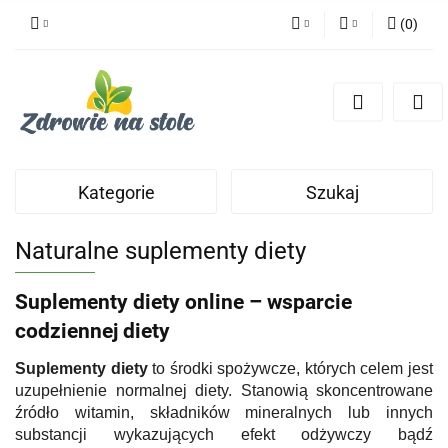
(
0
)
PLN
Zaloguj się
Zarejestruj się
CZK
Dodaj zgłoszenie
Zgody cookies
Kategorie
Szukaj
Naturalne suplementy diety
Suplementy diety online – wsparcie
codziennej diety
Suplementy diety
to środki spożywcze, których celem jest
uzupełnienie normalnej diety. Stanowią skoncentrowane
źródło witamin, składników mineralnych lub innych
substancji wykazujących efekt odżywczy bądź