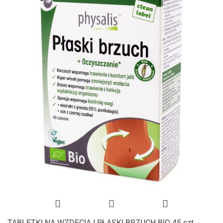
TABLETKI NA WZDĘCIA I PŁASKI BRZUCH BIO 45 szt. -