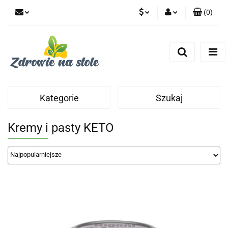
(
0
)
PLN
Zaloguj się
Zarejestruj się
CZK
Dodaj zgłoszenie
Zgody cookies
Kategorie
Szukaj
Kremy i pasty KETO