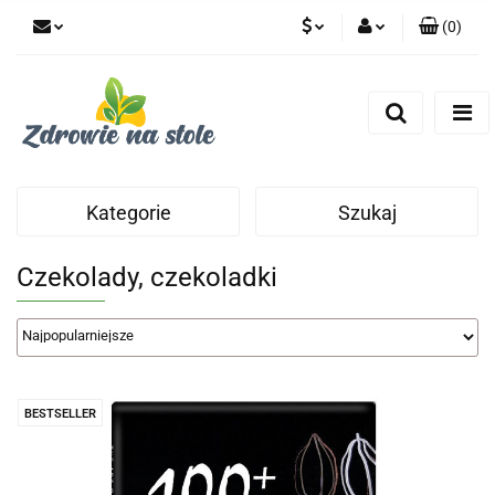
(
0
)
PLN
Zaloguj się
Zarejestruj się
CZK
Dodaj zgłoszenie
Zgody cookies
Kategorie
Szukaj
Czekolady, czekoladki
BESTSELLER