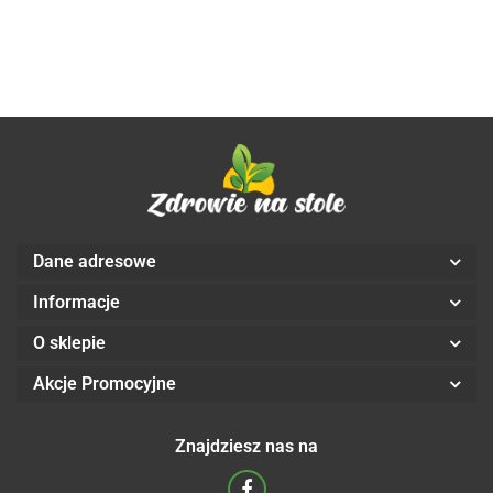
COCOA
100
TE
Dane adresowe
Informacje
O sklepie
Akcje Promocyjne
Znajdziesz nas na