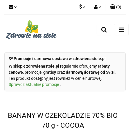
(
0
)
PLN
Zaloguj się
Zarejestruj się
CZK
Dodaj zgłoszenie
Zgody cookies
💸 Promocje i darmowa dostawa w zdrowienastole.pl
W sklepie
zdrowienastole.pl
regularnie oferujemy
rabaty
cenowe
, promocje,
gratisy
oraz
darmową dostawę od 59 zł
.
Ten produkt dostępny jest również w cenie hurtowej.
Sprawdź aktualne promocje
.
BANANY W CZEKOLADZIE 70% BIO
70 g - COCOA