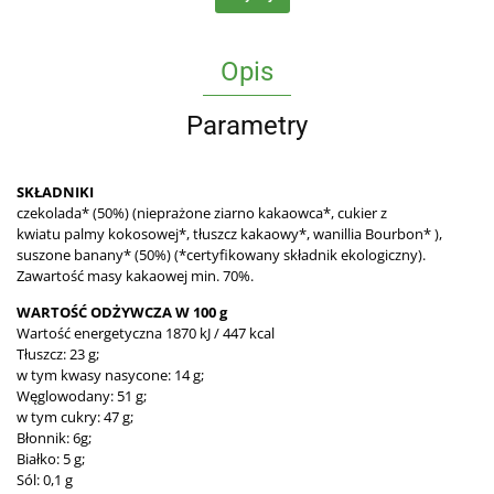
Opis
Parametry
SKŁADNIKI
czekolada* (50%) (nieprażone ziarno kakaowca*, cukier z
kwiatu palmy kokosowej*, tłuszcz kakaowy*, wanillia Bourbon* ),
suszone banany* (50%) (*certyfikowany składnik ekologiczny).
Zawartość masy kakaowej min. 70%.
WARTOŚĆ ODŻYWCZA W 100 g
Wartość energetyczna 1870 kJ / 447 kcal
Tłuszcz: 23 g;
w tym kwasy nasycone: 14 g;
Węglowodany: 51 g;
w tym cukry: 47 g;
Błonnik: 6g;
Białko: 5 g;
Sól: 0,1 g