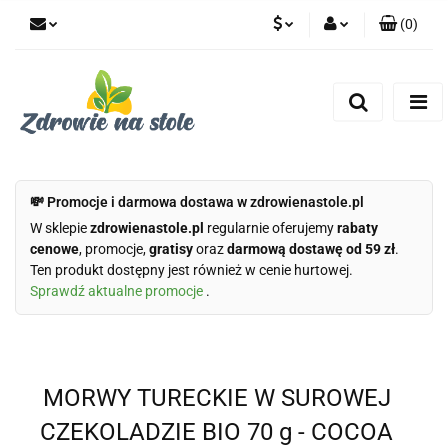
(
0
)
PLN
Zaloguj się
Zarejestruj się
CZK
Dodaj zgłoszenie
Zgody cookies
💸 Promocje i darmowa dostawa w zdrowienastole.pl
W sklepie
zdrowienastole.pl
regularnie oferujemy
rabaty
cenowe
, promocje,
gratisy
oraz
darmową dostawę od 59 zł
.
Ten produkt dostępny jest również w cenie hurtowej.
Sprawdź aktualne promocje
.
MORWY TURECKIE W SUROWEJ
CZEKOLADZIE BIO 70 g - COCOA