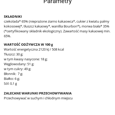
Parametry
SKŁADNIKI
czekolada* 65% (nieprażone ziarno kakaowca*, cukier z kwiatu palmy
kokosowej*, tłuszcz kakaowy*, wanillia Bourbon*), morwa biała* 35%
(*certyfikowany składnik ekologiczny). Zawartość masy kakaowej min.
65%.
WARTOŚĆ ODŻYWCZA W 100 g
Wartość energetyczna 2120 kJ / 508 kcal
Tłuszcz: 30 g;
w tym kwasy nasycone: 18 g;
Węglowodany: 51 g;
w tym cukry: 49 g;
Błonnik: 7 g;
Białko: 6 g;
Sól: 0,1 g
ZALECANE WARUNKI PRZECHOWYWANIA
Przechowywać w suchym i chłodnym miejscu