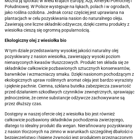
Można ją spotkać w wielu krajach Europy, Azji, Ameryki Północnej i
Południowej. W Polsce występuje na łąkach, polach i w ogrodach,
jako roślina ozdobna. Jednak coraz częściej jest uprawiana na
plantacjach w celu pozyskiwania nasion do naturalnego oleju.
Zawierają one liczne składniki odżywcze, dzięki czemu produkty z
wiesiołka cieszą się ogromną popularnością.
Ekologiczny olej z wiesiołka bio
W tym dziale przedstawiamy wysokiej jakości naturalny olej
pozyskiwany z nasion wiesiołka, zawierający wysoki poziom
nienasyconych kwasów tłuszczowych. Produkt ten składa się ze
składników całkowicie pozbawionych sztucznych konserwantów,
barwników i wzmacniaczy smaku. Dzięki nasionom pochodzącym z
ekologicznych upraw roślinnych aromat oleju jest bardzo wyrazisty
i pięknie pachnie. Ciemna, szklana butelka zabezpiecza zawartość
przed działaniem szkodliwych czynników zewnętrznych, sprawiając
jednocześnie, że cenne substancje odżywcze zachowywane są
przez dłuższy czas.
Dostępny w naszej ofercie olej z wiesiołka bio jest również
całkowicie pozbawiony składników pochodzenia zwierzęcego,
dlatego to idealny produkt dla wegan. Nierafinowany pozyskiwany
z nasion tłoczonych na zimno w warunkach szczególnej dbałości o
bezpieczeństwo i higienę żywności jest produktem przeznaczonym