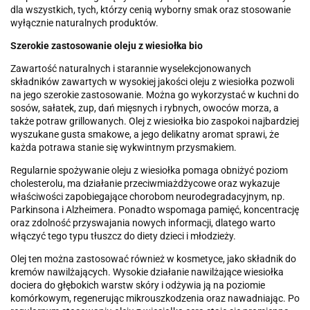
dla wszystkich, tych, którzy cenią wyborny smak oraz stosowanie
wyłącznie naturalnych produktów.
Szerokie zastosowanie oleju z wiesiołka bio
Zawartość naturalnych i starannie wyselekcjonowanych
składników zawartych w wysokiej jakości oleju z wiesiołka pozwoli
na jego szerokie zastosowanie. Można go wykorzystać w kuchni do
sosów, sałatek, zup, dań mięsnych i rybnych, owoców morza, a
także potraw grillowanych. Olej z wiesiołka bio zaspokoi najbardziej
wyszukane gusta smakowe, a jego delikatny aromat sprawi, że
każda potrawa stanie się wykwintnym przysmakiem.
Regularnie spożywanie oleju z wiesiołka pomaga obniżyć poziom
cholesterolu, ma działanie przeciwmiażdżycowe oraz wykazuje
właściwości zapobiegające chorobom neurodegradacyjnym, np.
Parkinsona i Alzheimera. Ponadto wspomaga pamięć, koncentrację
oraz zdolność przyswajania nowych informacji, dlatego warto
włączyć tego typu tłuszcz do diety dzieci i młodzieży.
Olej ten można zastosować również w kosmetyce, jako składnik do
kremów nawilżających. Wysokie działanie nawilżające wiesiołka
dociera do głębokich warstw skóry i odżywia ją na poziomie
komórkowym, regenerując mikrouszkodzenia oraz nawadniając. Po