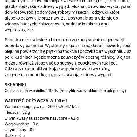
regularnym stosowaniu oleju z wiesiołka cera staje się promienna,
gładka i odzyskuje zdrowy wygląd. Można go również wykorzystać
do włosów, robiąc domowej roboty maseczki i odżywki, które
głęboko odżywią je oraz nawilżą. Doskonale sprawdzi się do
włosów suchych, zniszczonych, nadając im blasku oraz
wygładzając je.
Ponadto olej z wiesiołka bio można wykorzystać do regeneracji i
odbudowy paznokci. Wystarczy regularnie nakładać niewielką ilość
oleju na powierzchnię płytki paznokcia i poczekać aż wyschnie. Już
po kilku dniach będzie można zauważyć widoczną różnicę. Olej ten
można również stosować do suchych, popękanych rąk i pęt.
Odżywcze składniki wnikając w głębokie warstwy skóry,
zregenerują i odbudują ją, pozostawiając zdrowy wygląd.
SKŁADNIKI
Olej z nasion wiesiołka* 100% (*certyfikowany składnik ekologiczny)
WARTOŚĆ ODŻYWCZA W 100 ml
Wartość energetyczna - 3660 kJ/ 987 kcal
Tłuszcz - 92 g
w tym kwasy tłuszczowe nasycone - 61 g
Węglowodany - 0 g
w tym cukry - 0 g
Białko - 0 g