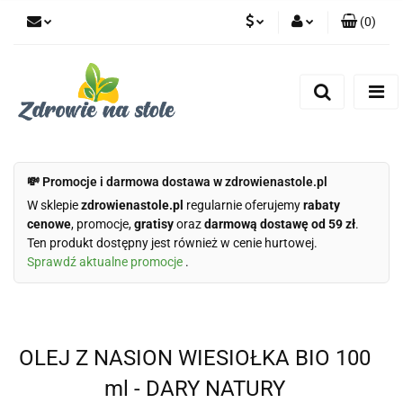
(
0
)
PLN
Zaloguj się
Zarejestruj się
CZK
Dodaj zgłoszenie
Zgody cookies
💸 Promocje i darmowa dostawa w zdrowienastole.pl
W sklepie
zdrowienastole.pl
regularnie oferujemy
rabaty
cenowe
, promocje,
gratisy
oraz
darmową dostawę od 59 zł
.
Ten produkt dostępny jest również w cenie hurtowej.
Sprawdź aktualne promocje
.
OLEJ Z NASION WIESIOŁKA BIO 100
ml - DARY NATURY