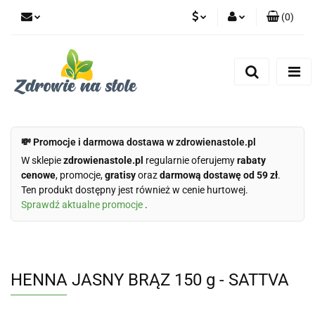
(
0
)
PLN
Zaloguj się
Zarejestruj się
CZK
Dodaj zgłoszenie
Zgody cookies
💸 Promocje i darmowa dostawa w zdrowienastole.pl
W sklepie
zdrowienastole.pl
regularnie oferujemy
rabaty
cenowe
, promocje,
gratisy
oraz
darmową dostawę od 59 zł
.
Ten produkt dostępny jest również w cenie hurtowej.
Sprawdź aktualne promocje
.
HENNA JASNY BRĄZ 150 g - SATTVA