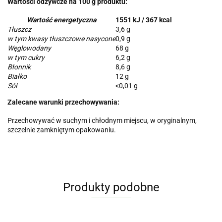
Wartości odżywcze na 100 g produktu:
Wartość energetyczna
1551 kJ / 367 kcal
Tłuszcz
3,6 g
w tym kwasy tłuszczowe nasycone
0,9 g
Węglowodany
68 g
w tym cukry
6,2 g
Błonnik
8,6 g
Białko
12 g
Sól
<0,01 g
Zalecane warunki przechowywania:
Przechowywać w suchym i chłodnym miejscu, w oryginalnym,
szczelnie zamkniętym opakowaniu.
Produkty podobne