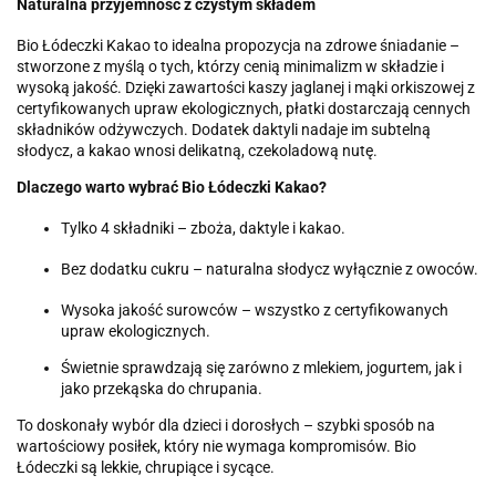
Naturalna przyjemność z czystym składem
Bio Łódeczki Kakao to idealna propozycja na zdrowe śniadanie –
stworzone z myślą o tych, którzy cenią minimalizm w składzie i
wysoką jakość. Dzięki zawartości kaszy jaglanej i mąki orkiszowej z
certyfikowanych upraw ekologicznych, płatki dostarczają cennych
składników odżywczych. Dodatek daktyli nadaje im subtelną
słodycz, a kakao wnosi delikatną, czekoladową nutę.
Dlaczego warto wybrać Bio Łódeczki Kakao?
Tylko 4 składniki – zboża, daktyle i kakao.
Bez dodatku cukru – naturalna słodycz wyłącznie z owoców.
Wysoka jakość surowców – wszystko z certyfikowanych
upraw ekologicznych.
Świetnie sprawdzają się zarówno z mlekiem, jogurtem, jak i
jako przekąska do chrupania.
To doskonały wybór dla dzieci i dorosłych – szybki sposób na
wartościowy posiłek, który nie wymaga kompromisów. Bio
Łódeczki są lekkie, chrupiące i sycące.