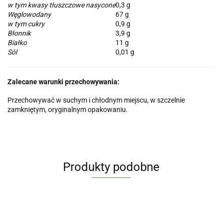
w tym kwasy tłuszczowe nasycone
0,3 g
Węglowodany
67 g
w tym cukry
0,9 g
Błonnik
3,9 g
Białko
11 g
Sól
0,01 g
Zalecane warunki przechowywania:
Przechowywać w suchym i chłodnym miejscu, w szczelnie
zamkniętym, oryginalnym opakowaniu.
Produkty podobne