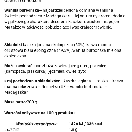
Oberkulmer Rotkorn.
Wanilia burbońska
– najbardziej ceniona odmiana wanilii na
świecie, pochodząca z Madagaskaru. Jej naturalny aromat dodaje
wyjątkowego charakteru deserom, kaszkom, ciastom i napojom.
Ma także właściwości pobudzające i wspierające trawienie.
Składniki:
kaszka jaglana ekologiczna (50%), kasza manna
orkiszowa biała ekologiczna (49,5%), wanilia burbońska mielona
ekologiczna
Może zawierać:
inne zboża zawierające gluten; pszenicę
(samopsza, płaskurka), jęczmień, owies, żyto
Kraj pochodzenia składników:
– kaszka jaglana – Polska – kasza
manna orkiszowa – Rolnictwo UE – wanilia burbońska –
Madagaskar
Masa netto:
200 g
Wartości odżywcze na 100 g produktu:
Wartość energetyczna
1426 kJ / 336 kcal
Tłuszcz
1,8 g