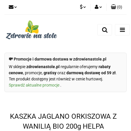
(
0
)
PLN
Zaloguj się
Zarejestruj się
CZK
Dodaj zgłoszenie
Zgody cookies
💸 Promocje i darmowa dostawa w zdrowienastole.pl
W sklepie
zdrowienastole.pl
regularnie oferujemy
rabaty
cenowe
, promocje,
gratisy
oraz
darmową dostawę od 59 zł
.
Ten produkt dostępny jest również w cenie hurtowej.
Sprawdź aktualne promocje
.
KASZKA JAGLANO ORKISZOWA Z
WANILIĄ BIO 200g HELPA