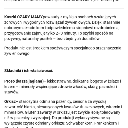
Kaszki CZARY MAMY
powstały z myślą o osobach szukających
zdrowych i wygodnych rozwiązań żywieniowych. Dzięki starannie
dobranym składnikom i odpowiedniemu stopniowi rozdrobnienia,
przygotowanie zajmuje tylko 2–3 minuty. To szybki sposób na
pożywny, naturalny posiłek – bez zbędnych dodatków.
Produkt nie jest środkiem spożywczym specjalnego przeznaczenia
żywieniowego.
Składniki i ich właściwości:
Proso (kasza jaglana)
– lekkostrawne, delikatne, bogate w żelazo i
krzem – minerały wspierające zdrowie włosów, skóry, paznokci i
stawów.
Orkisz
– starożytna odmiana pszenicy, ceniona za wysoką
zawartość białka, nienasyconych kwasów tłuszczowych, witamin i
minerałów. Gluten zawarty w orkiszu jest zwykle lepiej tolerowany
niż w pszenicy zwyczajnej. Do produkcji wykorzystywane są
wyłącznie czyste odmiany orkiszu: Schwabenkorn, Frankenkorn i