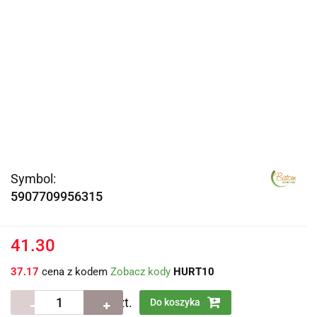
Symbol:
5907709956315
41.30
37.17
cena z kodem
Zobacz kody
HURT10
szt.
Do koszyka