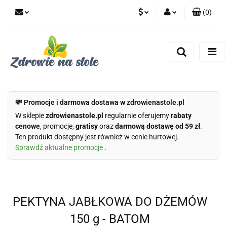
(
0
)
PLN
Zaloguj się
Zarejestruj się
CZK
Dodaj zgłoszenie
Zgody cookies
💸 Promocje i darmowa dostawa w zdrowienastole.pl
W sklepie
zdrowienastole.pl
regularnie oferujemy
rabaty
cenowe
, promocje,
gratisy
oraz
darmową dostawę od 59 zł
.
Ten produkt dostępny jest również w cenie hurtowej.
Sprawdź aktualne promocje
.
PEKTYNA JABŁKOWA DO DŻEMÓW
150 g - BATOM