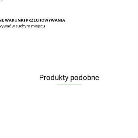
NE WARUNKI PRZECHOWYWANIA
wywać w suchym miejscu
Produkty podobne
IŚĆ
TYMIANEK
IMBIR
KOLENDRA
LAUROWY
BIO 20 g -
MIELONY
PAPRYKA
PAP
MIELONA