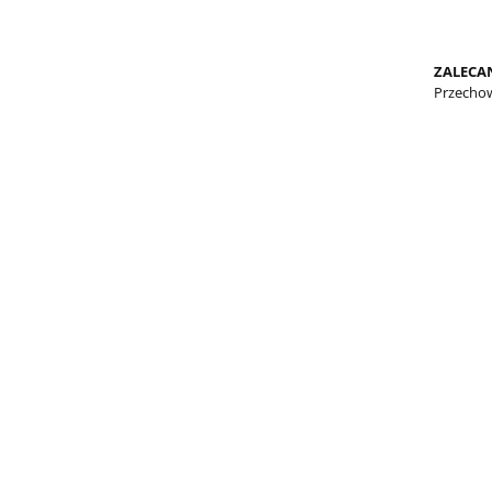
ZALECA
Przecho
L
CZOSNEK
CYNAMON