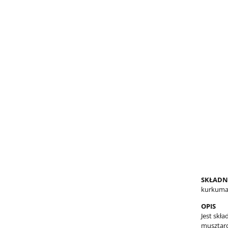
SKŁADN
kurkuma*
OPIS
Jest skł
musztard