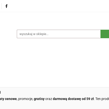
na
Produkty eko dla dzieci
Naturalne suplementy d
czne
Eko środki czystości
Dom i ogród
Żywność 
Blog
Nasza misja
Dropshipping
Kontakt
dzieci
Naturalne suplementy diety
Kosmetyki ekolog
e opakowania
Blog
Nasza misja
Dropshipping
l
aty cenowe
, promocje,
gratisy
oraz
darmową dostawę od 59 zł
. Ten prod