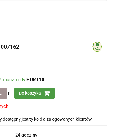
1007162
Zobacz kody
HURT10
szt.
Do koszyka
nych
 dostępny jest tylko dla zalogowanych klientów.
24 godziny