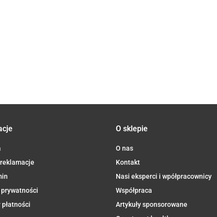
IO 10 g -
DARY
BIO 60 g -
OSTRA
.31
WĘD
6.67
14.60
BIO 30 g -
DARY
NATURY
DARY
7.95
MIELONA BIO
SŁO
DARY
16.77
NATURY
NATURY
14.2
90 g - DARY
50 g
NATURY
NATURY
NAT
acje
O sklepie
a
O nas
 reklamacje
Kontakt
min
Nasi eksperci i wpółpracownicy
 prywatności
Współpraca
 płatności
Artykuły sponsorowane