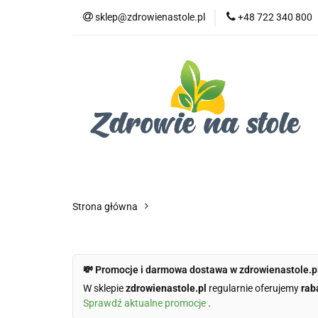
sklep@zdrowienastole.pl
+48 722 340 800
Żywność ekologicz
Kosmetyki ekologi
Duże opakowania
Żywność ekologiczna
Produkty eko dla 
Dom i ogród
Żywność dla zwierząt
Duż
Strona główna
💸 Promocje i darmowa dostawa w zdrowienastole.p
W sklepie
zdrowienastole.pl
regularnie oferujemy
rab
Sprawdź aktualne promocje
.