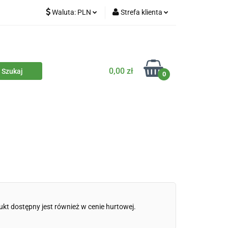
Waluta:
PLN
Strefa klienta
iety
PLN
Zaloguj się
dla zwierząt
CZK
Zarejestruj się
Dodaj zgłoszenie
0,00 zł
0
Zgody cookies
iczne
Eko środki czystości
Kontakt
ukt dostępny jest również w cenie hurtowej.