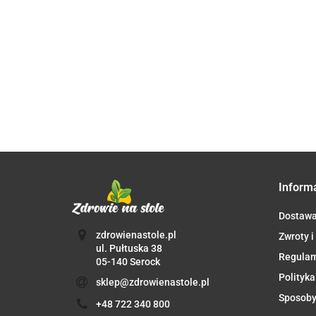
B
NIEDŹWIEDZI
6
CEJLOŃSKI
PIEPRZ CZARNY
BIO 25 g -
10.12
MIELONY BIO
ZIARNO
DARY
12.80
50 g -
(UZUPEŁNIENIE)
NATURY
44.38
LEBENSBAUM
BIO 180 g - DARY
NATURY
Inform
Dostaw
zdrowienastole.pl
Zwroty i
ul. Pułtuska 38
Regula
05-140 Serock
Polityka
sklep@zdrowienastole.pl
Sposoby
+48 722 340 800