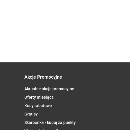
CYTRYNOWY
BIO 30 g -
ZONA
BIO 50 g -
14.53
39.44
BIO 50 g -
DARY
DKA BIO
DARY
17.82
1
DARY
NATURY
 - DARY
NATURY
NATURY
URY
Akcje Promocyjne
Aktualne akcje promocyjne
Oferty miesiąca
Kody rabatowe
Gratisy
Skarbonka - kupuj za punkty