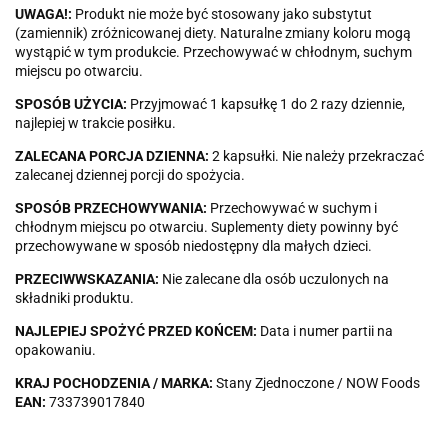
UWAGA!:
Produkt nie może być stosowany jako substytut
(zamiennik) zróżnicowanej diety. Naturalne zmiany koloru mogą
wystąpić w tym produkcie. Przechowywać w chłodnym, suchym
miejscu po otwarciu.
SPOSÓB UŻYCIA:
Przyjmować 1 kapsułkę 1 do 2 razy dziennie,
najlepiej w trakcie posiłku.
ZALECANA PORCJA DZIENNA:
2 kapsułki. Nie należy przekraczać
zalecanej dziennej porcji do spożycia.
SPOSÓB PRZECHOWYWANIA:
Przechowywać w suchym i
chłodnym miejscu po otwarciu. Suplementy diety powinny być
przechowywane w sposób niedostępny dla małych dzieci.
PRZECIWWSKAZANIA:
Nie zalecane dla osób uczulonych na
składniki produktu.
NAJLEPIEJ SPOŻYĆ PRZED KOŃCEM:
Data i numer partii na
opakowaniu.
KRAJ POCHODZENIA / MARKA:
Stany Zjednoczone / NOW Foods
EAN:
733739017840