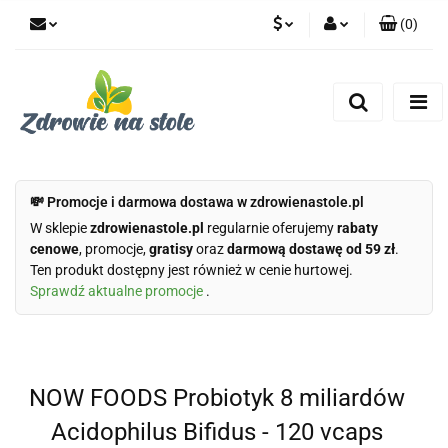
(
0
)
PLN
Zaloguj się
Zarejestruj się
CZK
Dodaj zgłoszenie
Zgody cookies
💸 Promocje i darmowa dostawa w zdrowienastole.pl
W sklepie
zdrowienastole.pl
regularnie oferujemy
rabaty
cenowe
, promocje,
gratisy
oraz
darmową dostawę od 59 zł
.
Ten produkt dostępny jest również w cenie hurtowej.
Sprawdź aktualne promocje
.
NOW FOODS Probiotyk 8 miliardów
Acidophilus Bifidus - 120 vcaps