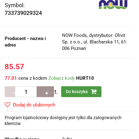
Symbol:
733739029324
NOW Foods, dystrybutor: Olivit
Producent - nazwa i
Sp. z o.o., ul. Blacharska 11, 61-
adres
006 Poznań
85.57
77.01
cena z kodem
Zobacz kody
HURT10
szt.
Do koszyka
Dodaj do ulubionych
Program lojalnościowy dostępny jest tylko dla zalogowanych
klientów.