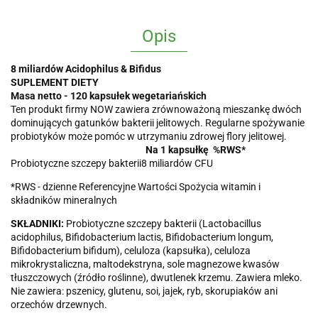
Opis
8 miliardów Acidophilus & Bifidus
SUPLEMENT DIETY
Masa netto - 120 kapsułek wegetariańskich
Ten produkt firmy NOW zawiera zrównoważoną mieszankę dwóch
dominujących gatunków bakterii jelitowych. Regularne spożywanie
probiotyków może pomóc w utrzymaniu zdrowej flory jelitowej.
Na 1 kapsułkę
%RWS*
Probiotyczne szczepy bakterii
8 miliardów CFU
*RWS - dzienne Referencyjne Wartości Spożycia witamin i
składników mineralnych
SKŁADNIKI:
Probiotyczne szczepy bakterii (Lactobacillus
acidophilus, Bifidobacterium lactis, Bifidobacterium longum,
Bifidobacterium bifidum), celuloza (kapsułka), celuloza
mikrokrystaliczna, maltodekstryna, sole magnezowe kwasów
tłuszczowych (źródło roślinne), dwutlenek krzemu. Zawiera mleko.
Nie zawiera: pszenicy, glutenu, soi, jajek, ryb, skorupiaków ani
orzechów drzewnych.