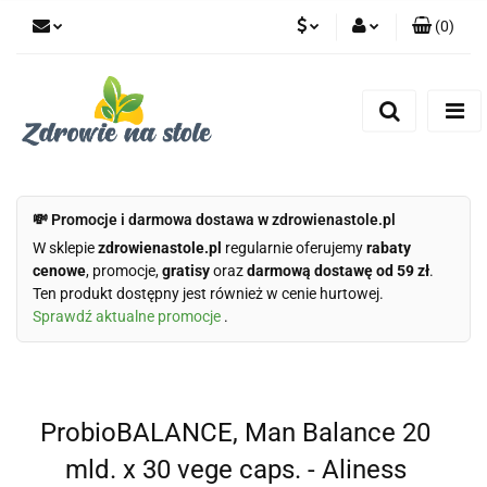
(
0
)
PLN
Zaloguj się
Zarejestruj się
CZK
Dodaj zgłoszenie
Zgody cookies
💸 Promocje i darmowa dostawa w zdrowienastole.pl
W sklepie
zdrowienastole.pl
regularnie oferujemy
rabaty
cenowe
, promocje,
gratisy
oraz
darmową dostawę od 59 zł
.
Ten produkt dostępny jest również w cenie hurtowej.
Sprawdź aktualne promocje
.
ProbioBALANCE, Man Balance 20
mld. x 30 vege caps. - Aliness