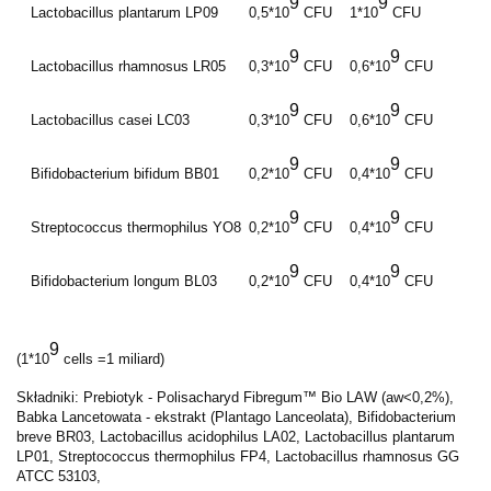
9
9
Lactobacillus plantarum LP09
0,5*10
CFU
1*10
CFU
9
9
Lactobacillus rhamnosus LR05
0,3*10
CFU
0,6*10
CFU
9
9
Lactobacillus casei LC03
0,3*10
CFU
0,6*10
CFU
9
9
Bifidobacterium bifidum BB01
0,2*10
CFU
0,4*10
CFU
9
9
Streptococcus thermophilus YO8
0,2*10
CFU
0,4*10
CFU
9
9
Bifidobacterium longum BL03
0,2*10
CFU
0,4*10
CFU
9
(1*10
cells =1 miliard)
Składniki: Prebiotyk - Polisacharyd Fibregum™ Bio LAW (aw<0,2%),
Babka Lancetowata - ekstrakt (Plantago Lanceolata), Bifidobacterium
breve BR03, Lactobacillus acidophilus LA02, Lactobacillus plantarum
LP01, Streptococcus thermophilus FP4, Lactobacillus rhamnosus GG
ATCC 53103,