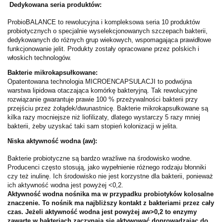
Dedykowana seria produktów:
ProbioBALANCE to rewolucyjna i kompleksowa seria 10 produktów
probiotycznych o specjalnie wyselekcjonowanych szczepach bakterii,
dedykowanych do różnych grup wiekowych, wspomagająca prawidłowe
funkcjonowanie jelit. Produkty zostały opracowane przez polskich i
włoskich technologów.
Bakterie mikrokapsułkowane:
Opatentowana technologia MICROENCAPSULACJI to podwójna
warstwa lipidowa otaczająca komórkę bakteryjną. Tak rewolucyjne
rozwiązanie gwarantuje prawie 100 % przeżywalności bakterii przy
przejściu przez żołądek/dwunastnicę. Bakterie mikrokapsułkowane są
kilka razy mocniejsze niż liofilizaty, dlatego wystarczy 5 razy mniej
bakterii, żeby uzyskać taki sam stopień kolonizacji w jelita.
Niska aktywność wodna (aw):
Bakterie probiotyczne są bardzo wrażliwe na środowisko wodne.
Producenci często stosują, jako wypełnienie różnego rodzaju błonniki
czy też inulinę. Ich środowisko nie jest korzystne dla bakterii, ponieważ
ich aktywność wodna jest powyżej <0,2.
Aktywność wodna nośnika ma w przypadku probiotyków kolosalne
znaczenie. To nośnik ma najbliższy kontakt z bakteriami przez cały
czas. Jeżeli aktywność wodna jest powyżej aw>0,2 to enzymy
zawarte w bakteriach zaczynają się aktywować doprowadzając do