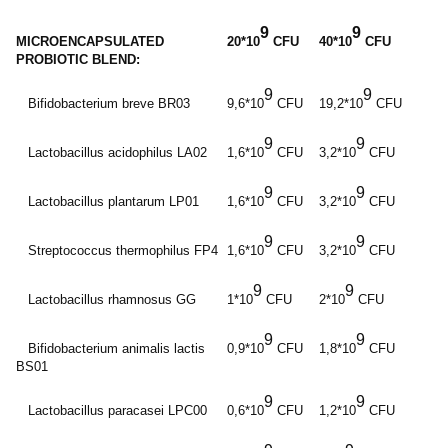
9
9
MICROENCAPSULATED
20*10
CFU
40*10
CFU
PROBIOTIC BLEND:
9
9
Bifidobacterium breve BR03
9,6*10
CFU
19,2*10
CFU
9
9
Lactobacillus acidophilus LA02
1,6*10
CFU
3,2*10
CFU
9
9
Lactobacillus plantarum LP01
1,6*10
CFU
3,2*10
CFU
9
9
Streptococcus thermophilus FP4
1,6*10
CFU
3,2*10
CFU
9
9
Lactobacillus rhamnosus GG
1*10
CFU
2*10
CFU
9
9
Bifidobacterium animalis lactis
0,9*10
CFU
1,8*10
CFU
BS01
9
9
Lactobacillus paracasei LPC00
0,6*10
CFU
1,2*10
CFU