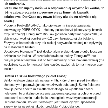
ich umierania.
Jeżeli nie stosujemy nośnika o odpowiedniej aktywności wodnej to
różne zabezpieczenia stosowane przez firmy jak kapsułki
celulozowe, DerrCaps czy nawet blistry alu-alu na niewiele się
zdadzą.
Produkty ProbioBALANCE jako pierwsze na świecie zawierają
innowacyjny PREBIOTYK – złożony polisacharyd (dietetyczny błonnik
rozpuszczalny) Fibregum™ Bio Law (posiada certyfikat organic/BIO) o
aktywności wodnej poniżej aw<0,2 czyli bezpiecznej dla bakterii.
Enzymy w bakteriach przy tak niskiej aktywności wodnej nie wpływają
na metabolizm bakterii.
Dodatkowo Fibregum™ jest doskonałym prebiotykiem o dużo lepszym
działaniu niż inulina. W przeciwieństwie do inuliny Fibregum™ jest
dużym polisacharydem jest on fermentowany przez bakterie wolniej (ma
wydłużony czas fermentacji) bez gazów, wzdęć jak to ma miejsce przy
inulinie.
Butelki ze szkła fioletowego (Violet Glass):
Szkło fioletowe działa jak naturalny filtr, który chroni przed światłem
słonecznym i poprawia jakość wrażliwych substancji. Szkło fioletowe
blokuje pełne spektrum światła widzialnego za wyjątkiem części
fioletowej. To unikalne połączenie zapewnia optymalną ochronę przed
procesami starzenia i utleniania szczególnie wrażliwych substancji.
Ochrona bakterii szkłem fioletowym jest rewolucyjnym sposobem
zapewnienia wysokiej jakości produktu ProbioBalance.