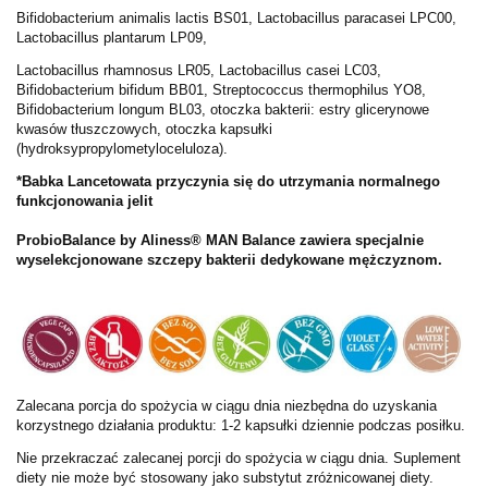
Bifidobacterium animalis lactis BS01, Lactobacillus paracasei LPC00,
Lactobacillus plantarum LP09,
Lactobacillus rhamnosus LR05, Lactobacillus casei LC03,
Bifidobacterium bifidum BB01, Streptococcus thermophilus YO8,
Bifidobacterium longum BL03, otoczka bakterii: estry glicerynowe
kwasów tłuszczowych, otoczka kapsułki
(hydroksypropylometyloceluloza).
*Babka Lancetowata przyczynia się do utrzymania normalnego
funkcjonowania jelit
ProbioBalance by Aliness® MAN Balance zawiera specjalnie
wyselekcjonowane szczepy bakterii dedykowane mężczyznom.
Zalecana porcja do spożycia w ciągu dnia niezbędna do uzyskania
korzystnego działania produktu: 1-2 kapsułki dziennie podczas posiłku.
Nie przekraczać zalecanej porcji do spożycia w ciągu dnia. Suplement
diety nie może być stosowany jako substytut zróżnicowanej diety.