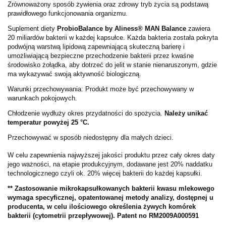
Zrównoważony sposób żywienia oraz zdrowy tryb życia są podstawą
prawidłowego funkcjonowania organizmu.
Suplement diety
ProbioBalance by Aliness® MAN Balance
zawiera
20 miliardów bakterii w każdej kapsułce. Każda bakteria została pokryta
podwójną warstwą lipidową zapewniającą skuteczną barierę i
umożliwiającą bezpieczne przechodzenie bakterii przez kwaśne
środowisko żołądka, aby dotrzeć do jelit w stanie nienaruszonym, gdzie
ma wykazywać swoją aktywność biologiczną.
Warunki przechowywania: Produkt może być przechowywany w
warunkach pokojowych.
Chłodzenie wydłuży okres przydatności do spożycia.
Należy unikać
temperatur powyżej 25 °C.
Przechowywać w sposób niedostępny dla małych dzieci.
W celu zapewnienia najwyższej jakości produktu przez cały okres daty
jego ważności, na etapie produkcyjnym, dodawane jest 20% naddatku
technologicznego czyli ok. 20% więcej bakterii do każdej kapsułki.
** Zastosowanie mikrokapsułkowanych bakterii kwasu mlekowego
wymaga specyficznej, opatentowanej metody analizy, dostępnej u
producenta, w celu ilościowego określenia żywych komórek
bakterii (cytometrii przepływowej). Patent no RM2009A000591