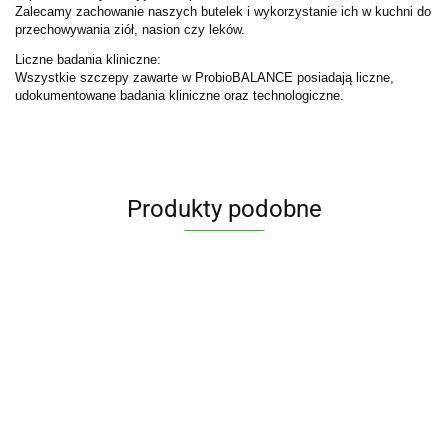
Zalecamy zachowanie naszych butelek i wykorzystanie ich w kuchni do
przechowywania ziół, nasion czy leków.
Liczne badania kliniczne:
Wszystkie szczepy zawarte w ProbioBALANCE posiadają liczne,
udokumentowane badania kliniczne oraz technologiczne.
Produkty podobne
Maślan
Cytrynian
Witamina
Witamina
Witamina
Cynk
Sodu
Magnezu
B
C 1000
D3 4000
Li
organiczny
720 mg
125 mg z
complex
mg PLUS
j.m.
45.90
Re
39.90
69.90
41.90
34.90
TRIO 15
(Kwas
B6 (P-5-
B-50
bioflaw,
FORTE x
32.90
Co
mg x 100
masłowy
P) x 100
77
METHYL
rutyna,
120