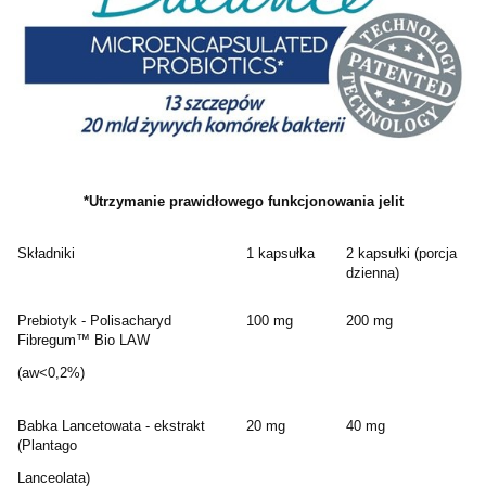
*Utrzymanie prawidłowego funkcjonowania jelit
Składniki
1 kapsułka
2 kapsułki (porcja
dzienna)
Prebiotyk - Polisacharyd
100 mg
200 mg
Fibregum™ Bio LAW
(aw<0,2%)
Babka Lancetowata - ekstrakt
20 mg
40 mg
(Plantago
Lanceolata)