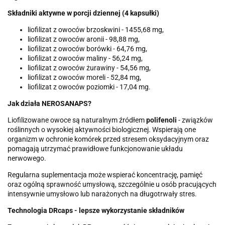
Składniki aktywne w porcji dziennej (4 kapsułki)
liofilizat z owoców brzoskwini - 1455,68 mg,
liofilizat z owoców aronii - 98,88 mg,
liofilizat z owoców borówki - 64,76 mg,
liofilizat z owoców maliny - 56,24 mg,
liofilizat z owoców żurawiny - 54,56 mg,
liofilizat z owoców moreli - 52,84 mg,
liofilizat z owoców poziomki - 17,04 mg.
Jak działa NEROSANAPS?
Liofilizowane owoce są naturalnym źródłem
polifenoli
- związków
roślinnych o wysokiej aktywności biologicznej. Wspierają one
organizm w ochronie komórek przed stresem oksydacyjnym oraz
pomagają utrzymać prawidłowe funkcjonowanie układu
nerwowego.
Regularna suplementacja może wspierać koncentrację, pamięć
oraz ogólną sprawność umysłową, szczególnie u osób pracujących
intensywnie umysłowo lub narażonych na długotrwały stres.
Technologia DRcaps - lepsze wykorzystanie składników