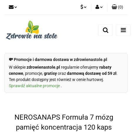
(
0
)
PLN
Zaloguj się
Zarejestruj się
CZK
Dodaj zgłoszenie
Zgody cookies
💸 Promocje i darmowa dostawa w zdrowienastole.pl
W sklepie
zdrowienastole.pl
regularnie oferujemy
rabaty
cenowe
, promocje,
gratisy
oraz
darmową dostawę od 59 zł
.
Ten produkt dostępny jest również w cenie hurtowej.
Sprawdź aktualne promocje
.
NEROSANAPS Formuła 7 mózg
pamięć koncentracja 120 kaps