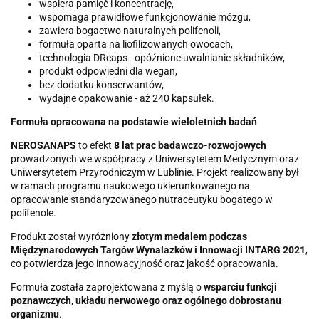
wspiera pamięć i koncentrację,
wspomaga prawidłowe funkcjonowanie mózgu,
zawiera bogactwo naturalnych polifenoli,
formuła oparta na liofilizowanych owocach,
technologia DRcaps - opóźnione uwalnianie składników,
produkt odpowiedni dla wegan,
bez dodatku konserwantów,
wydajne opakowanie - aż 240 kapsułek.
Formuła opracowana na podstawie wieloletnich badań
NEROSANAPS
to efekt
8 lat prac badawczo-rozwojowych
prowadzonych we współpracy z Uniwersytetem Medycznym oraz
Uniwersytetem Przyrodniczym w Lublinie. Projekt realizowany był
w ramach programu naukowego ukierunkowanego na
opracowanie standaryzowanego nutraceutyku bogatego w
polifenole.
Produkt został wyróżniony
złotym medalem podczas
Międzynarodowych Targów Wynalazków i Innowacji INTARG 2021
,
co potwierdza jego innowacyjność oraz jakość opracowania.
Formuła została zaprojektowana z myślą o
wsparciu funkcji
poznawczych, układu nerwowego oraz ogólnego dobrostanu
organizmu
.