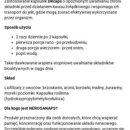
Zastosowanie kapsułek
DRcaps
o opóźnionym uwalnianiu chroni
składniki przed działaniem kwasu żołądkowego i wspomaga ich
transport do jelit, gdzie mogą zostać efektywniej wykorzystane
przez organizm.
Sposób użycia
2 razy dziennie po 2 kapsułki,
pierwsza porcja rano - po przebudzeniu,
druga porcja wieczorem - przed snem,
popić wodą.
Takie dawkowanie wspiera stopniowe uwalnianie składników
bioaktywnych w ciągu dnia.
Skład
Liofilizaty z owoców: brzoskwini, aronii, borówki, maliny, żurawiny,
moreli i poziomki. Kapsułka roślinna
(hydroksypropylometyloceluloza).
Dla kogo jest NEROSANAPS?
Produkt przeznaczony dla osób dorosłych, które chcą wspierać
pamięć, koncentrację oraz funkcjonowanie układu nerwowego.
Szczególnie polecany osobom pracującym umysłowo, uczącym się