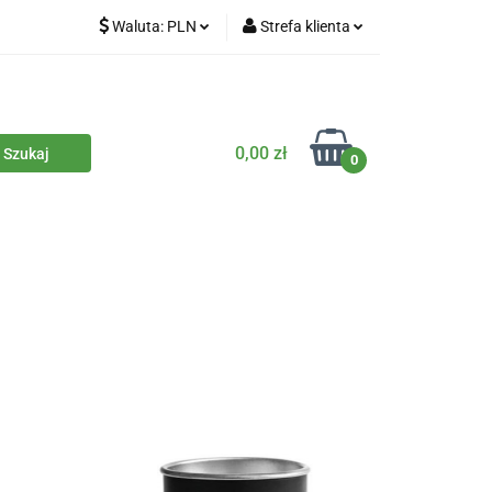
Waluta:
PLN
Strefa klienta
iety
PLN
Zaloguj się
dla zwierząt
CZK
Zarejestruj się
Dodaj zgłoszenie
0,00 zł
0
Zgody cookies
iczne
Eko środki czystości
Kontakt