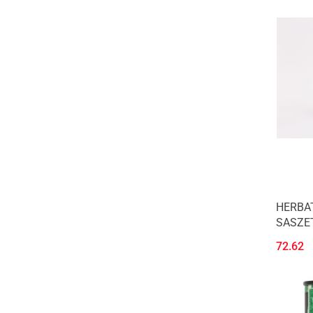
HERBA
SASZETK
MOYA 
72.62