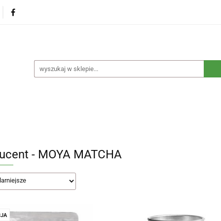
na
Produkty eko dla dzieci
Naturalne suplementy d
czne
Eko środki czystości
Dom i ogród
Żywność 
Blog
Nasza misja
Dropshipping
Kontakt
dzieci
Naturalne suplementy diety
Kosmetyki ekolog
e opakowania
Blog
Nasza misja
Dropshipping
ucent - MOYA MATCHA
JA