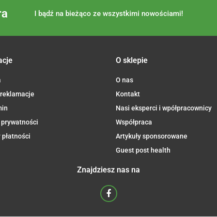
ra
I bądź na bieżąco ze wszystkimi nowościami!
acje
O sklepie
a
O nas
 reklamacje
Kontakt
min
Nasi eksperci i wpółpracownicy
 prywatności
Współpraca
 płatności
Artykuły sponsorowane
Guest post health
Znajdziesz nas na