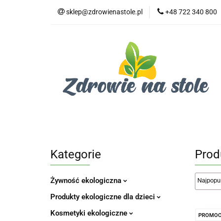
sklep@zdrowienastole.pl
+48 722 340 800
Żywność ekologicz
Kosmetyki ekologi
Duże opakowania
Żywność ekologiczna
Produkty eko dla 
Dom i ogród
Żywność dla zwierząt
Duż
Kategorie
Prod
Żywność ekologiczna
Produkty ekologiczne dla dzieci
Kosmetyki ekologiczne
PROMOC