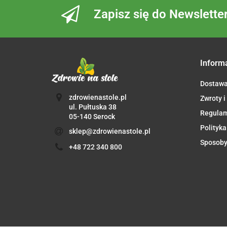
Zapisz się do Newslette
Inform
Dostaw
zdrowienastole.pl
Zwroty i
ul. Pułtuska 38
Regula
05-140 Serock
Polityka
sklep@zdrowienastole.pl
Sposoby
+48 722 340 800