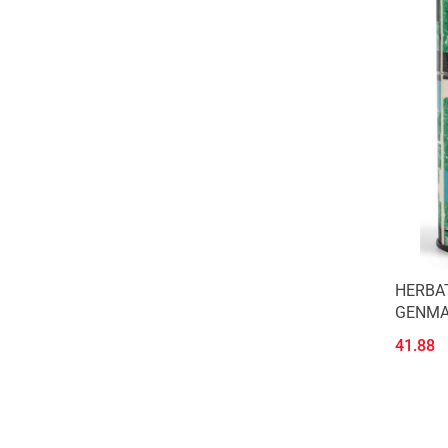
HERBAT
GENMAI
MOYA 
41.88