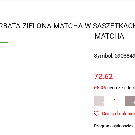
RBATA ZIELONA MATCHA W SASZETKACH BI
MATCHA
Symbol:
590384
72.62
65.36
cena z kode
Dodaj do ulubio
Program lojalnościowy