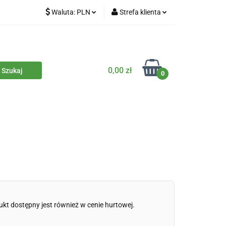
Waluta:
PLN
Strefa klienta
iety
PLN
Zaloguj się
dla zwierząt
CZK
Zarejestruj się
Dodaj zgłoszenie
0,00 zł
0
Zgody cookies
iczne
Eko środki czystości
Kontakt
ukt dostępny jest również w cenie hurtowej.