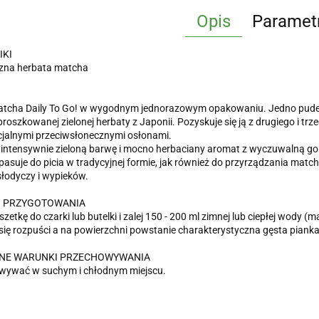
Opis
Paramet
IKI
czna herbata matcha
tcha Daily To Go! w wygodnym jednorazowym opakowaniu. Jedno pudełko
proszkowanej zielonej herbaty z Japonii. Pozyskuje się ją z drugiego i trz
jalnymi przeciwsłonecznymi osłonami.
intensywnie zieloną barwę i mocno herbaciany aromat z wyczuwalną gory
 pasuje do picia w tradycyjnej formie, jak również do przyrządzania match
słodyczy i wypieków.
 PRZYGOTOWANIA
zetkę do czarki lub butelki i zalej 150 - 200 ml zimnej lub ciepłej wody (
ię rozpuści a na powierzchni powstanie charakterystyczna gęsta piank
NE WARUNKI PRZECHOWYWANIA
wywać w suchym i chłodnym miejscu.