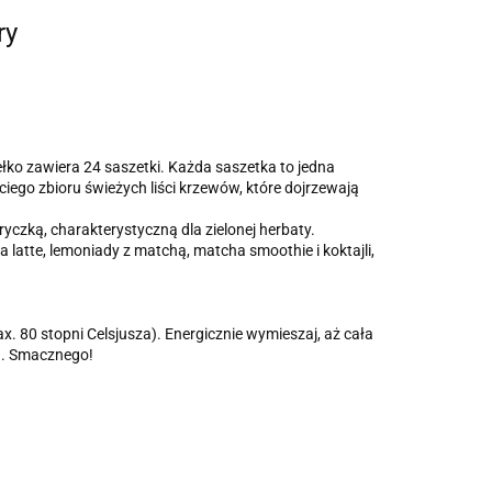
ry
 zawiera 24 saszetki. Każda saszetka to jedna
eciego zbioru świeżych liści krzewów, które dojrzewają
czką, charakterystyczną dla zielonej herbaty.
a latte, lemoniady z matchą, matcha smoothie i koktajli,
max. 80 stopni Celsjusza). Energicznie wymieszaj, aż cała
a. Smacznego!