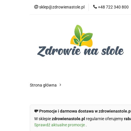
sklep@zdrowienastole.pl
+48 722 340 800
Żywność ekologicz
Kosmetyki ekologi
Duże opakowania
Żywność ekologiczna
Produkty eko dla 
Dom i ogród
Żywność dla zwierząt
Duż
Strona główna
💸 Promocje i darmowa dostawa w zdrowienastole.p
W sklepie
zdrowienastole.pl
regularnie oferujemy
rab
Sprawdź aktualne promocje
.