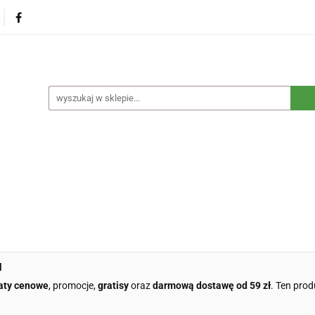
na
Produkty eko dla dzieci
Naturalne suplementy d
czne
Eko środki czystości
Dom i ogród
Żywność 
Blog
Nasza misja
Dropshipping
Kontakt
dzieci
Naturalne suplementy diety
Kosmetyki ekolog
e opakowania
Blog
Nasza misja
Dropshipping
l
aty cenowe
, promocje,
gratisy
oraz
darmową dostawę od 59 zł
. Ten prod