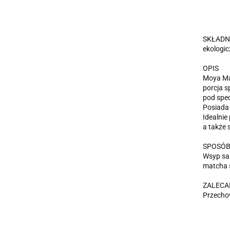
SKŁADN
ekologi
OPIS
Moya Ma
porcja s
pod spec
Posiada 
Idealnie
a także 
SPOSÓB
Wsyp sas
matcha s
ZALECA
Przecho