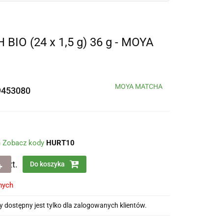
O (24 x 1,5 g) 36 g - MOYA
MOYA MATCHA
9453080
m
Zobacz kody
HURT10
szt.
Do koszyka
nych
 dostępny jest tylko dla zalogowanych klientów.