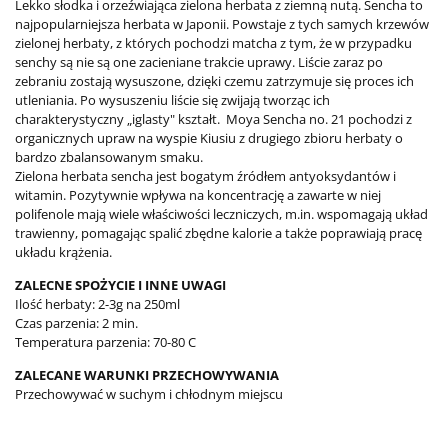
Lekko słodka i orzeźwiająca zielona herbata z ziemną nutą. Sencha to
najpopularniejsza herbata w Japonii. Powstaje z tych samych krzewów
zielonej herbaty, z których pochodzi matcha z tym, że w przypadku
senchy są nie są one zacieniane trakcie uprawy. Liście zaraz po
zebraniu zostają wysuszone, dzięki czemu zatrzymuje się proces ich
utleniania. Po wysuszeniu liście się zwijają tworząc ich
charakterystyczny „iglasty" kształt. Moya Sencha no. 21 pochodzi z
organicznych upraw na wyspie Kiusiu z drugiego zbioru herbaty o
bardzo zbalansowanym smaku.
Zielona herbata sencha jest bogatym źródłem antyoksydantów i
witamin. Pozytywnie wpływa na koncentrację a zawarte w niej
polifenole mają wiele właściwości leczniczych, m.in. wspomagają układ
trawienny, pomagając spalić zbędne kalorie a także poprawiają pracę
układu krążenia.
ZALECNE SPOŻYCIE I INNE UWAGI
Ilość herbaty: 2-3g na 250ml
Czas parzenia: 2 min.
Temperatura parzenia: 70-80 C
ZALECANE WARUNKI PRZECHOWYWANIA
Przechowywać w suchym i chłodnym miejscu