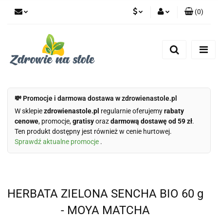
(
0
)
PLN
Zaloguj się
Zarejestruj się
CZK
Dodaj zgłoszenie
Zgody cookies
💸 Promocje i darmowa dostawa w zdrowienastole.pl
W sklepie
zdrowienastole.pl
regularnie oferujemy
rabaty
cenowe
, promocje,
gratisy
oraz
darmową dostawę od 59 zł
.
Ten produkt dostępny jest również w cenie hurtowej.
Sprawdź aktualne promocje
.
HERBATA ZIELONA SENCHA BIO 60 g
- MOYA MATCHA