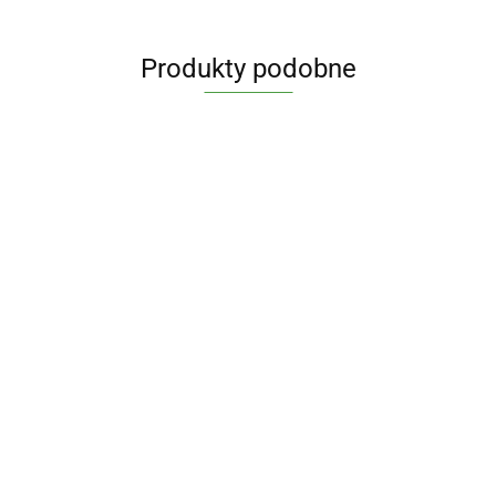
Produkty podobne
HERBATA
ZIELONA
HERBATA
SYROP
HERBATKA
BIO (25 x
DEZODORANT
ZIELONA
KOKOSOW
POOBIEDNIA
16.18
1,5 g) -
AŁUN
MATCHA W
BIO 300 g
BIO (25 x 2
109.90
22.61
9.65
DARY
NATURALNY
PROSZKU
(250 ml) -
g) - DARY
28.14
NATURY
120 g - ALEPIA
CODZIENNA
BIO
NATURY
BIO 100 g -
PLANET
MOYA
MATCHA