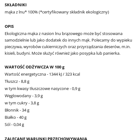
SKŁADNIKI
mąka z lnu* 100% (*certyfikowany składnik ekologiczny)
OPIS
Ekologiczna mąka z nasion lnu brązowego może być stosowana
samodzielnie lub jako dodatek do innych mąk. Polecamy do wypieku
pieczywa, wyrobów cukierniczych oraz przyrządzania deserów, m.in.
kisieli, budyni. Może służyć również jako posypka lub panierka.
WARTOŚĆ ODŻYWCZA W 100 g
Wartość energetyczna - 1344 kJ / 323 kcal
Tłuszcz - 8,8 g
w tym kwasy tłuszczowe nasycone - 0,9 g
Węglowodany - 3,9 g
w tym cukry - 3,8 g
Błonnik - 34 g
Białko - 40 g
Sól - 0,04 g
ZALECANE WARUNKI PRZECHOWYWANIA