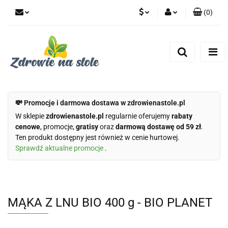
(
0
)
PLN
Zaloguj się
Zarejestruj się
CZK
Dodaj zgłoszenie
Zgody cookies
💸 Promocje i darmowa dostawa w zdrowienastole.pl
W sklepie
zdrowienastole.pl
regularnie oferujemy
rabaty
cenowe
, promocje,
gratisy
oraz
darmową dostawę od 59 zł
.
Ten produkt dostępny jest również w cenie hurtowej.
Sprawdź aktualne promocje
.
MĄKA Z LNU BIO 400 g - BIO PLANET