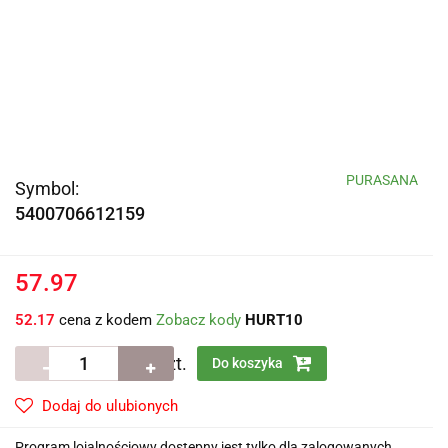
PURASANA
Symbol:
5400706612159
57.97
52.17
cena z kodem
Zobacz kody
HURT10
szt.
Do koszyka
Dodaj do ulubionych
Program lojalnościowy dostępny jest tylko dla zalogowanych