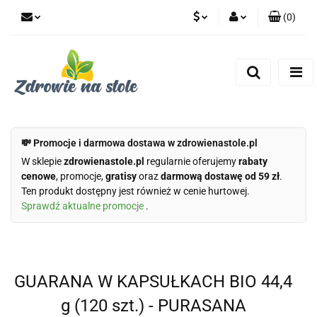
(
0
)
PLN
Zaloguj się
Zarejestruj się
CZK
Dodaj zgłoszenie
Zgody cookies
💸 Promocje i darmowa dostawa w zdrowienastole.pl
W sklepie
zdrowienastole.pl
regularnie oferujemy
rabaty
cenowe
, promocje,
gratisy
oraz
darmową dostawę od 59 zł
.
Ten produkt dostępny jest również w cenie hurtowej.
Sprawdź aktualne promocje
.
GUARANA W KAPSUŁKACH BIO 44,4
g (120 szt.) - PURASANA