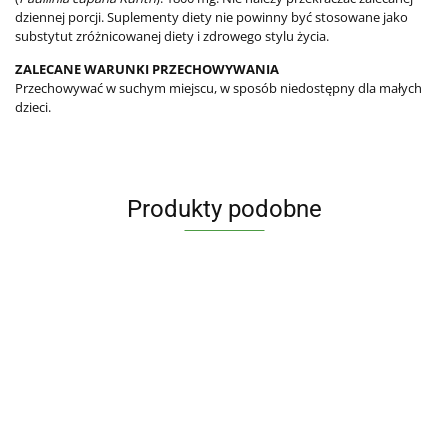
dziennej porcji. Suplementy diety nie powinny być stosowane jako
substytut zróżnicowanej diety i zdrowego stylu życia.
ZALECANE WARUNKI PRZECHOWYWANIA
Przechowywać w suchym miejscu, w sposób niedostępny dla małych
dzieci.
Produkty podobne
KURKUMA
CHLORELLA
SUPL
Z
ECHINACEA
TABLETKI
DIETY
PIEPRZEM
FORTE
SYROP NA
BIO 250 g (1
45.29
PROBI
BIO 60
80.50
(JEŻÓWKA
STAN ZAPALNY
82.56
TABLETKA