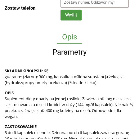
Zostaw telefon
Wyślij
Opis
Parametry
SKŁADNIKI/KAPSUŁKĘ
guarana* (ziarno): 300 mg, kapsułka: roślinna substancja żelująca
(hydroksypropylometyloceluloza) (*składniki eko).
OPIS
Suplement diety oparty na jednej roślinie. Zawiera kofeinę; nie zaleca
się stosowania u dzieci i kobiet w ciąży (144 mg/6 kapsułek).
Nie należy
przekraczać więcej niż 400 mg kofeiny na dzień. Odpowiedni dla
wegan.
ZASTOSOWANIE
3 do 6 kapsułek dziennie. Dzienna porcja 6 kapsułek zawiera: guranę
(
Paullinia cupana Kunth
): 1800 mg. Nie należy przekraczać zalecanej