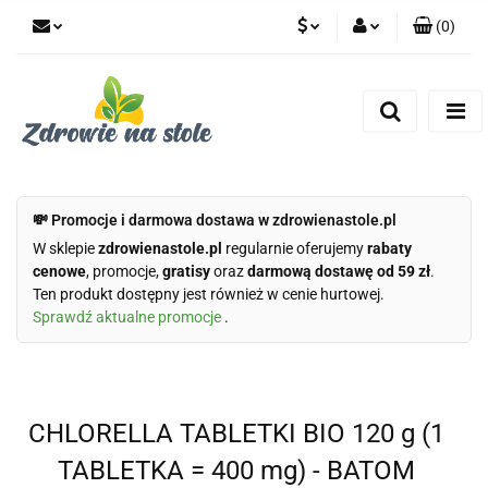
(
0
)
PLN
Zaloguj się
Zarejestruj się
CZK
Dodaj zgłoszenie
Zgody cookies
💸 Promocje i darmowa dostawa w zdrowienastole.pl
W sklepie
zdrowienastole.pl
regularnie oferujemy
rabaty
cenowe
, promocje,
gratisy
oraz
darmową dostawę od 59 zł
.
Ten produkt dostępny jest również w cenie hurtowej.
Sprawdź aktualne promocje
.
CHLORELLA TABLETKI BIO 120 g (1
TABLETKA = 400 mg) - BATOM