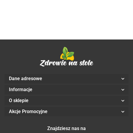
BIO 45
Aliness
x 100
t
PLUSx
100
Aliness
szt. -
VEGE
A
100
VEGE
PHYSALIS
kaps. -
VEGE
kaps. -
Aliness
kaps. -
Aliness
Aliness
Dane adresowe
Informacje
O sklepie
Akcje Promocyjne
Znajdziesz nas na