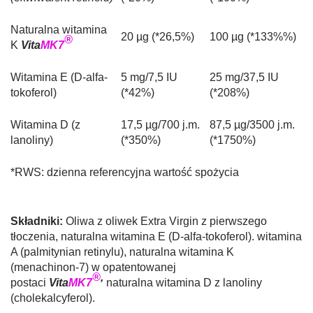
Naturalna witamina
20 µg (*26,5%)
100 µg (*133%%)
®
K
Vita
MK7
Witamina E (D-alfa-
5 mg/7,5 IU
25 mg/37,5 IU
tokoferol)
(*42%)
(*208%)
Witamina D (z
17,5 µg/700 j.m.
87,5 µg/3500 j.m.
lanoliny)
(*350%)
(*1750%)
*RWS: dzienna referencyjna wartość spożycia
Składniki:
Oliwa z oliwek Extra Virgin z pierwszego
tłoczenia, naturalna witamina E (D-alfa-tokoferol). witamina
A (palmitynian retinylu), naturalna witamina K
(menachinon-7) w opatentowanej
®
,
postaci
Vita
MK7
naturalna witamina D z lanoliny
(cholekalcyferol).