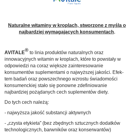
Naturalne witaminy w kroplach, stworzone z myślą o
najbardziej wymagających konsumentach
.
®
AVITALE
to linia produktów naturalnych oraz
innowacyjnych witamin w kroplach, które to powstały w
odpowiedzi na coraz większe zain­teresowanie
konsumentów suplementami o najwyższej jakości. Efek­
tem badań oraz powszechnego wzrostu świadomości
konsumenckiej stało się po­nowne zdefiniowanie
najbardziej pożądanych cech suplementów diety.
Do tych cech należą:
- najwyższa jakość substancji aktywnych
- „czysta etykieta” (bez zbędnych sztucznych dodatków
technologicznych, barwników oraz konserwantów)