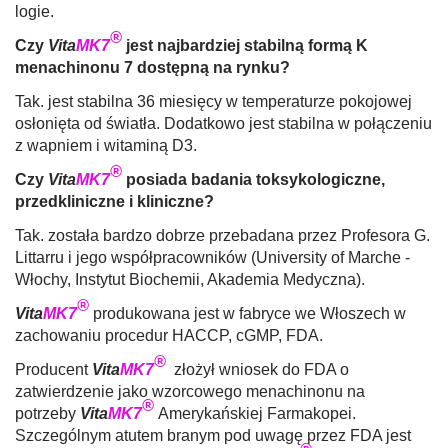
logie.
®
Czy
Vita
MK7
jest najbardziej stabilną formą K
menachi­nonu 7 dostępną na rynku?
Tak. jest stabilna 36 miesięcy w temperaturze pokojo­wej
osłonięta od światła. Dodatkowo jest stabilna w połączeniu
z wapniem i witaminą D3.
®
Czy
Vita
MK7
posiada badania toksykologiczne,
przed­kliniczne i kliniczne?
Tak. została bardzo dobrze przebadana przez Profesora G.
Littarru i jego współpracowników (University of Marche -
Wło­chy, Instytut Biochemii, Akademia Medyczna).
®
Vita
MK7
produkowana jest w fabryce we Włoszech w
zachowaniu procedur HACCP, cGMP, FDA.
®
Producent
Vita
MK7
złożył wniosek do FDA o
zatwierdzenie jako wzorcowego menachinonu na
®
potrzeby
Vita
MK7
Amerykańskiej Farmakopei.
Szczególnym atutem branym pod uwagę przez FDA jest