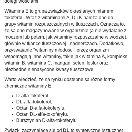
dolegliwościami.
Witamina E to grupa związków określanych mianem
tokoferoli. Wraz z witaminami A, D i K należą one do
grupy
witamin rozpuszczalnych w tłuszczach.
Oznacza to,
że są one magazynowane w organizmie (a nie wydalane z
moczem lub potem, jak witaminy rozpuszczalne w wodzie),
głównie w tkance tłuszczowej i nadnerczach. Dodatkowo,
przyswajanie "witaminy młodości" przez organizm
wspomagają inne witaminy, takie jak witamina A, kompleks
witamin B, witamina C, mangan, selen, fosfor oraz
niezbędne nienasycone kwasy tłuszczowe.
Warto wiedzieć, że na rynku dostępne są różne formy
chemiczne witaminy E:
D-alfa-tokoferol,
DL-alfa-tokoferol,
Octan D-alfa-tokoferylu,
Octan DL-alfa-tokoferylu,
Bursztynian D-alfa-tokoferylu
Związki zaczynające się od
DL
to syntetyczne (sztuczne)