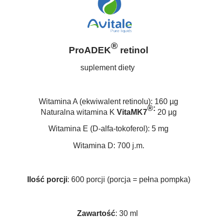
®
ProADEK
retinol
suplement diety
Witamina A (ekwiwalent retinolu): 160 µg
®:
Naturalna witamina K
Vita
MK7
20 µg
Witamina E (D-alfa-tokoferol): 5 mg
Witamina D: 700 j.m.
Ilość porcji
: 600 porcji (porcja = pełna pompka)
Zawartość
: 30 ml