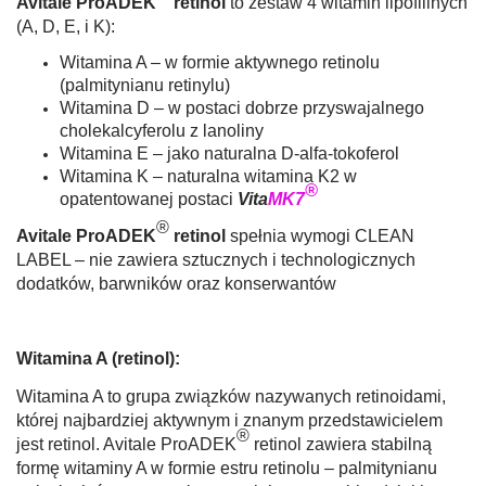
Avitale ProADEK
retinol
to zestaw 4 witamin lipofillnych
(A, D, E, i K):
Witamina A – w formie aktywnego retinolu
(palmitynianu retinylu)
Witamina D – w postaci dobrze przyswajalnego
cholekalcyferolu z lanoliny
Witamina E – jako naturalna D-alfa-tokoferol
Witamina K – naturalna witamina K2 w
®
opatentowanej postaci
Vita
MK7
®
Avitale ProADEK
retinol
spełnia wymogi CLEAN
LABEL – nie zawiera sztucznych i technologicznych
dodatków, barwników oraz konserwantów
Witamina A (retinol):
Witamina A to grupa związków nazywanych retinoidami,
której najbardziej aktywnym i znanym przedstawicielem
®
jest retinol. Avitale ProADEK
retinol zawiera stabilną
formę witaminy A w formie estru retinolu – palmitynianu