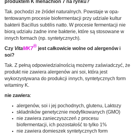
produk­tem K menachion 7 na rynku?
Tak. pochodzi ze źródeł naturalnych. Powstaje w opa­
tentowanym procesie biofermentacji przy udziale kultur
bakterii Bacillus subtilis natto. W procesie fermentacji nie
biorą udziału żadne inne bakterie, które są stosowane w
innych formach (np. syntetycznych).
®
Czy
Vita
MK7
jest całkowicie wolne od alergenów i
soi?
Tak. Z pełną odpowiedzialnością możemy zaświadczyć, że
produkt nie zawiera alergenów ani soi, która jest
wykorzystywana do pro­dukcji innych, syntetycznych form
witaminy K.
nie zawiera
:
alergenów, soi i jej pochodnych, glutenu, Laktozy
składników genetycznie modyfikowanych (GMO)
nie zawiera zanieczyszczeń z procesu
biofermentacji, ich pozostałość to tylko 1%
nie zawiera domieszek syntetycznych form