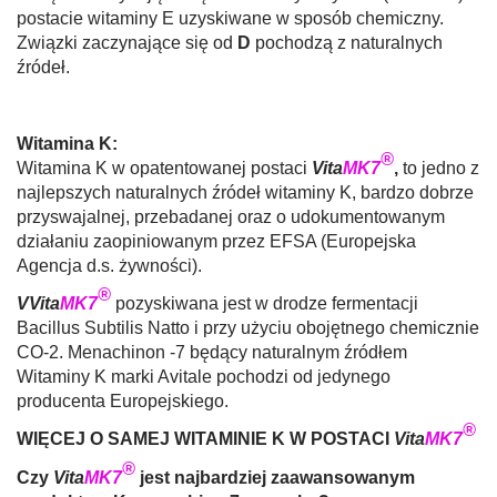
postacie witaminy E uzyskiwane w sposób chemiczny.
Związki zaczynające się od
D
pochodzą z naturalnych
źródeł.
Witamina K:
®
Witamina K w opatentowanej postaci
Vita
MK7
,
to jedno z
najlepszych naturalnych źródeł wita­miny K, bardzo dobrze
przyswajalnej, przeba­danej oraz o udokumentowanym
działaniu za­opiniowanym przez EFSA (Europejska
Agencja d.s. żywności).
®
VVita
MK7
pozyskiwana jest w drodze fermen­tacji
Bacillus Subtilis Natto i przy użyciu obojęt­nego chemicznie
CO-2. Menachinon -7 będący naturalnym źródłem
Witaminy K marki Avitale pochodzi od jedynego
producenta Europej­skiego.
®
WIĘCEJ O SAMEJ WITAMINIE K W POSTACI
Vita
MK7
®
Czy
Vita
MK7
jest najbardziej zaawansowanym