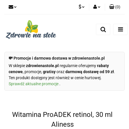
(
0
)
PLN
Zaloguj się
Zarejestruj się
CZK
Dodaj zgłoszenie
Zgody cookies
💸 Promocje i darmowa dostawa w zdrowienastole.pl
W sklepie
zdrowienastole.pl
regularnie oferujemy
rabaty
cenowe
, promocje,
gratisy
oraz
darmową dostawę od 59 zł
.
Ten produkt dostępny jest również w cenie hurtowej.
Sprawdź aktualne promocje
.
Witamina ProADEK retinol, 30 ml
Aliness