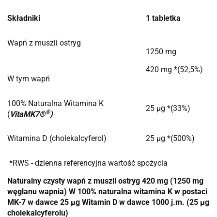
Składniki
1 tabletka
Wapń z muszli ostryg
1250 mg
420 mg *(52,5%)
W tym wapń
100% Naturalna Witamina K
25 µg *(33%)
®
(
VitaMK7®
)
Witamina D (cholekalcyferol)
25 µg *(500%)
*RWS - dzienna referencyjna wartość spożycia
Naturalny czysty wapń z muszli ostryg 420 mg (1250 mg
węglanu wapnia) W 100% naturalna witamina K w postaci
MK-7 w dawce 25 µg Witamin D w dawce 1000 j.m. (25 µg
cholekalcyferolu)