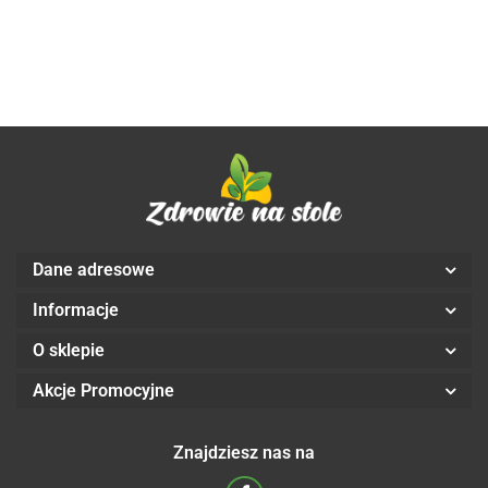
kaps. -
PLUSx
100
Aliness
Al
VEGE
Aliness
100
VEGE
kaps. -
VEGE
kaps. -
Aliness
kaps. -
Aliness
Aliness
Dane adresowe
Informacje
O sklepie
Akcje Promocyjne
Znajdziesz nas na