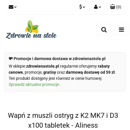
(
0
)
PLN
Zaloguj się
Zarejestruj się
CZK
Dodaj zgłoszenie
Zgody cookies
💸 Promocje i darmowa dostawa w zdrowienastole.pl
W sklepie
zdrowienastole.pl
regularnie oferujemy
rabaty
cenowe
, promocje,
gratisy
oraz
darmową dostawę od 59 zł
.
Ten produkt dostępny jest również w cenie hurtowej.
Sprawdź aktualne promocje
.
Wapń z muszli ostryg z K2 MK7 i D3
x100 tabletek - Aliness