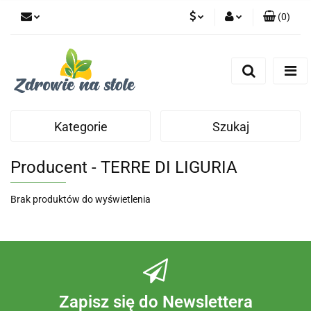
(
0
)
PLN
Zaloguj się
Zarejestruj się
CZK
Dodaj zgłoszenie
Zgody cookies
Kategorie
Szukaj
Producent - TERRE DI LIGURIA
Brak produktów do wyświetlenia
Zapisz się do Newslettera