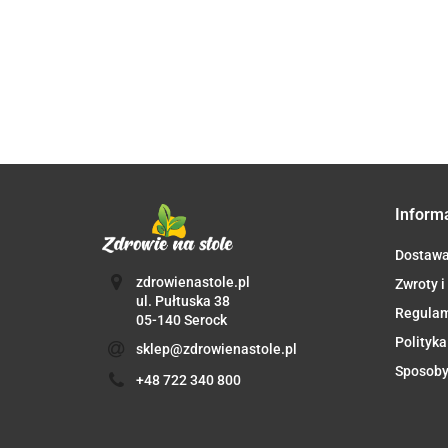
kaps. -
tabs Aliness
TRAWIENIE
250G
Aliness
Inform
Dostaw
zdrowienastole.pl
Zwroty i
ul. Pułtuska 38
Regula
05-140 Serock
Polityka
sklep@zdrowienastole.pl
Sposoby
+48 722 340 800