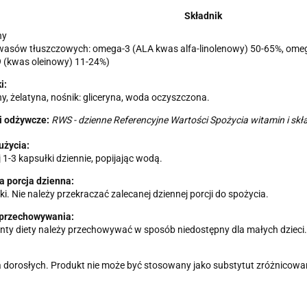
Składnik
ny
kwasów tłuszczowych: omega-3 (ALA kwas alfa-linolenowy) 50-65%, omeg
 (kwas oleinowy) 11-24%)
i:
any, żelatyna, nośnik: gliceryna, woda oczyszczona.
i odżywcze:
RWS - dzienne Referencyjne Wartości Spożycia witamin i sk
użycia:
 1-3 kapsułki dziennie, popijając wodą.
a porcja dzienna:
ki. Nie należy przekraczać zalecanej dziennej porcji do spożycia.
przechowywania:
ty diety należy przechowywać w sposób niedostępny dla małych dzieci.
a dorosłych. Produkt nie może być stosowany jako substytut zróżnicowan