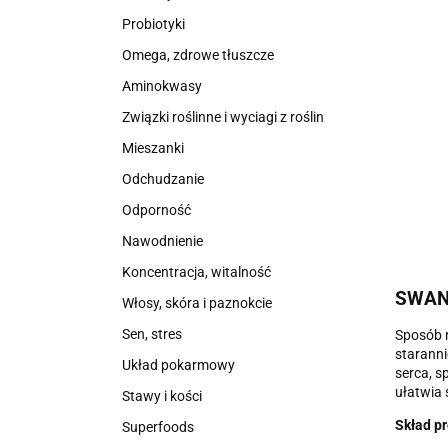
Probiotyki
Omega, zdrowe tłuszcze
Aminokwasy
Związki roślinne i wyciagi z roślin
Mieszanki
Odchudzanie
Odporność
Nawodnienie
Koncentracja, witalność
SWAN
Włosy, skóra i paznokcie
Sen, stres
Sposób n
starann
Układ pokarmowy
serca, s
ułatwia 
Stawy i kości
Skład pr
Superfoods