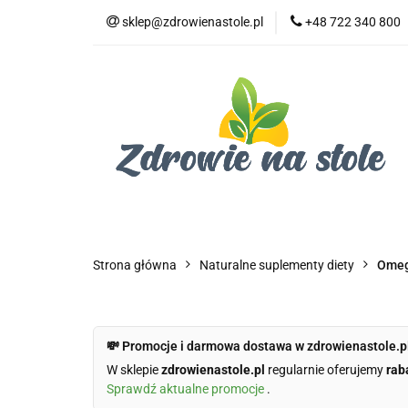
sklep@zdrowienastole.pl
+48 722 340 800
Żywność ekologicz
Kosmetyki ekologi
Duże opakowania
Żywność ekologiczna
Produkty eko dla 
Dom i ogród
Żywność dla zwierząt
Duż
Strona główna
Naturalne suplementy diety
Omeg
💸 Promocje i darmowa dostawa w zdrowienastole.p
W sklepie
zdrowienastole.pl
regularnie oferujemy
rab
Sprawdź aktualne promocje
.