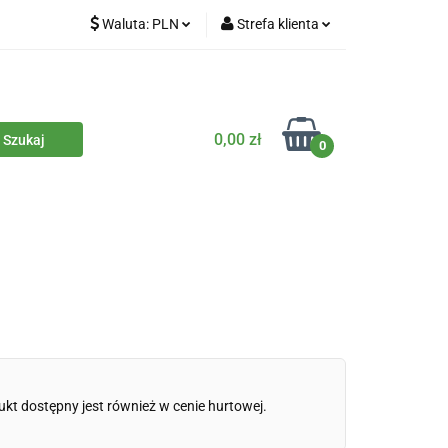
Waluta:
PLN
Strefa klienta
iety
PLN
Zaloguj się
dla zwierząt
CZK
Zarejestruj się
Dodaj zgłoszenie
0,00 zł
0
Zgody cookies
iczne
Eko środki czystości
Kontakt
ukt dostępny jest również w cenie hurtowej.