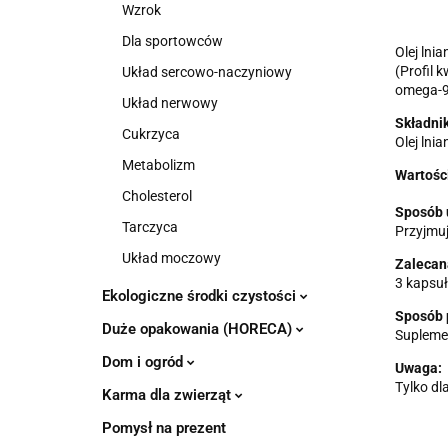
Wzrok
Dla sportowców
Olej lnia
(Profil 
Układ sercowo-naczyniowy
omega-9
Układ nerwowy
Składnik
Cukrzyca
Olej lni
Metabolizm
Wartośc
Cholesterol
Sposób 
Tarczyca
Przyjmuj
Układ moczowy
Zalecan
3 kapsuł
Ekologiczne środki czystości
Sposób 
Duże opakowania (HORECA)
Suplemen
Dom i ogród
Uwaga:
Tylko dl
Karma dla zwierząt
Pomysł na prezent