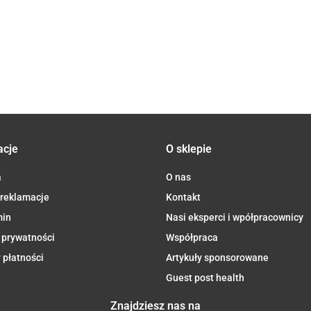
Aliness
64.90
Caps -
59.90
60 VEGE kaps. -
100mg x
Aliness
Aliness
Vege cap
Aliness
acje
O sklepie
a
O nas
 reklamacje
Kontakt
min
Nasi eksperci i wpółpracownicy
 prywatności
Współpraca
 płatności
Artykuły sponsorowane
Guest post health
Znajdziesz nas na