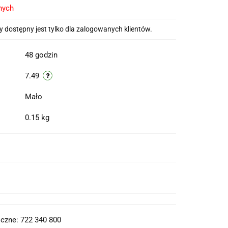
nych
 dostępny jest tylko dla zalogowanych klientów.
48 godzin
7.49
Mało
0.15 kg
t do PDF
czne: 722 340 800