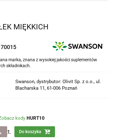
ŁEK MIĘKKICH
170015
na marka, znana z wysokiej jakości suplementów
ych składnikach.
Swanson, dystrybutor: Olivit Sp. z o.o., ul.
Blacharska 11, 61-006 Poznań
Zobacz kody
HURT10
szt.
Do koszyka