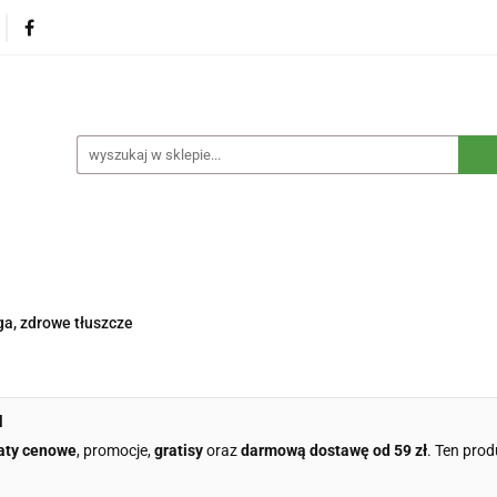
na
Produkty eko dla dzieci
Naturalne suplementy d
czne
Eko środki czystości
Dom i ogród
Żywność 
Blog
Nasza misja
Dropshipping
Kontakt
dzieci
Naturalne suplementy diety
Kosmetyki ekolog
e opakowania
Blog
Nasza misja
Dropshipping
a, zdrowe tłuszcze
l
aty cenowe
, promocje,
gratisy
oraz
darmową dostawę od 59 zł
. Ten prod