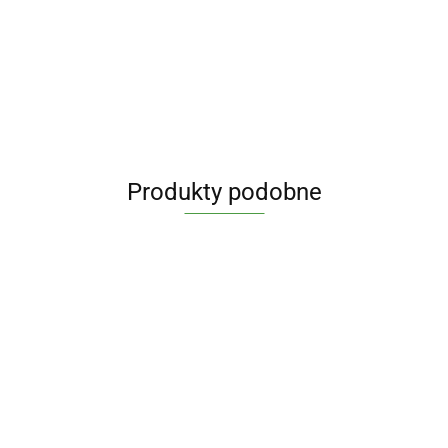
Produkty podobne
RevitalHair
Witamina B
Liver
x 60
complex B-
Regeneration
kapsułek
Curcumin 3
42.90
Ubiquin
50 x 100
Complex x
LICAPS -
54.90
PLUS z piperyna
77.90
Naturaln
VEGE kaps. -
90 Vege
Aliness
500 mg/1 mg x
KOENZY