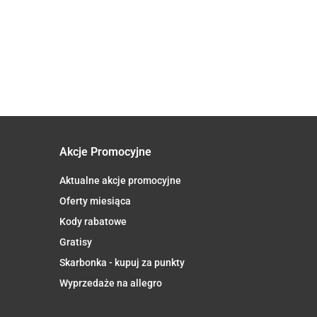
MOLECULARLY
 100
29.30
DISTILLED
s. -
1000MG 60
SOFTGELS
Akcje Promocyjne
Aktualne akcje promocyjne
Oferty miesiąca
Kody rabatowe
Gratisy
Skarbonka - kupuj za punkty
Wyprzedaże na allegro