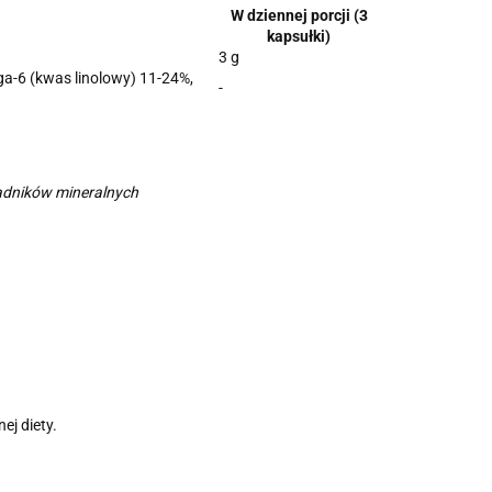
W dziennej porcji (3
kapsułki)
3 g
a-6 (kwas linolowy) 11-24%,
-
ładników mineralnych
ej diety.