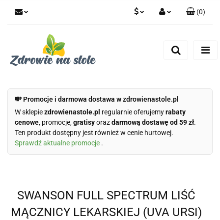
(
0
)
PLN
Zaloguj się
Zarejestruj się
CZK
Dodaj zgłoszenie
Zgody cookies
💸 Promocje i darmowa dostawa w zdrowienastole.pl
W sklepie
zdrowienastole.pl
regularnie oferujemy
rabaty
cenowe
, promocje,
gratisy
oraz
darmową dostawę od 59 zł
.
Ten produkt dostępny jest również w cenie hurtowej.
Sprawdź aktualne promocje
.
SWANSON FULL SPECTRUM LIŚĆ
MĄCZNICY LEKARSKIEJ (UVA URSI)