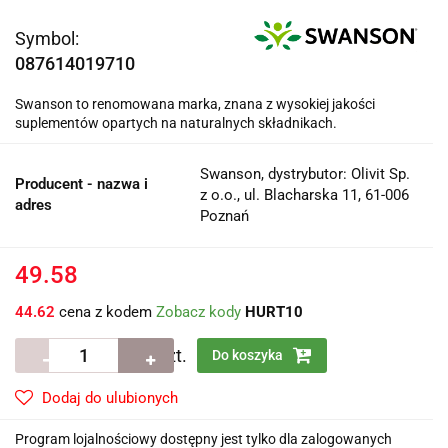
Symbol:
087614019710
Swanson to renomowana marka, znana z wysokiej jakości
suplementów opartych na naturalnych składnikach.
Swanson, dystrybutor: Olivit Sp.
Producent - nazwa i
z o.o., ul. Blacharska 11, 61-006
adres
Poznań
49.58
44.62
cena z kodem
Zobacz kody
HURT10
szt.
Do koszyka
Dodaj do ulubionych
Program lojalnościowy dostępny jest tylko dla zalogowanych