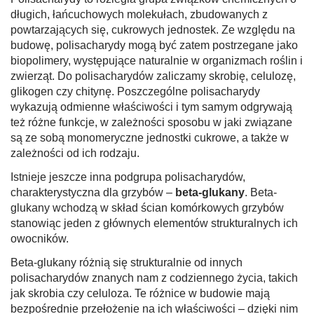
długich, łańcuchowych molekułach, zbudowanych z
powtarzających się, cukrowych jednostek. Ze względu na
budowę, polisacharydy mogą być zatem postrzegane jako
biopolimery, występujące naturalnie w organizmach roślin i
zwierząt. Do polisacharydów zaliczamy skrobię, celulozę,
glikogen czy chitynę. Poszczególne polisacharydy
wykazują odmienne właściwości i tym samym odgrywają
też różne funkcje, w zależności sposobu w jaki związane
są ze sobą monomeryczne jednostki cukrowe, a także w
zależności od ich rodzaju.
Istnieje jeszcze inna podgrupa polisacharydów,
charakterystyczna dla grzybów –
beta-glukany
. Beta-
glukany wchodzą w skład ścian komórkowych grzybów
stanowiąc jeden z głównych elementów strukturalnych ich
owocników.
Beta-glukany różnią się strukturalnie od innych
polisacharydów znanych nam z codziennego życia, takich
jak skrobia czy celuloza. Te różnice w budowie mają
bezpośrednie przełożenie na ich właściwości – dzięki nim