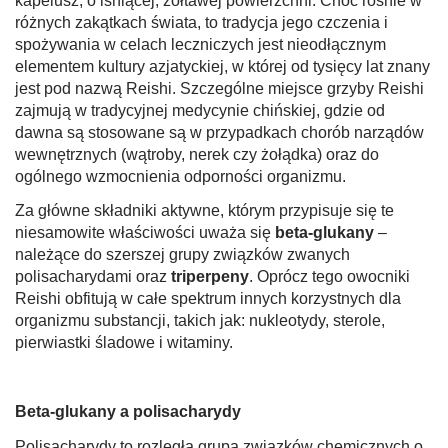
kapelusz, o lśniącej, żółtawej powierzchni. Choć rośnie w
różnych zakątkach świata, to tradycja jego czczenia i
spożywania w celach leczniczych jest nieodłącznym
elementem kultury azjatyckiej, w której od tysięcy lat znany
jest pod nazwą Reishi. Szczególne miejsce grzyby Reishi
zajmują w tradycyjnej medycynie chińskiej, gdzie od
dawna są stosowane są w przypadkach chorób narządów
wewnętrznych (wątroby, nerek czy żołądka) oraz do
ogólnego wzmocnienia odporności organizmu.
Za główne składniki aktywne, którym przypisuje się te
niesamowite właściwości uważa się
beta-glukany
–
należące do szerszej grupy związków zwanych
polisacharydami oraz
triperpeny
. Oprócz tego owocniki
Reishi obfitują w całe spektrum innych korzystnych dla
organizmu substancji, takich jak: nukleotydy, sterole,
pierwiastki śladowe i witaminy.
Beta-glukany a polisacharydy
Polisacharydy to rozległa grupa związków chemicznych o