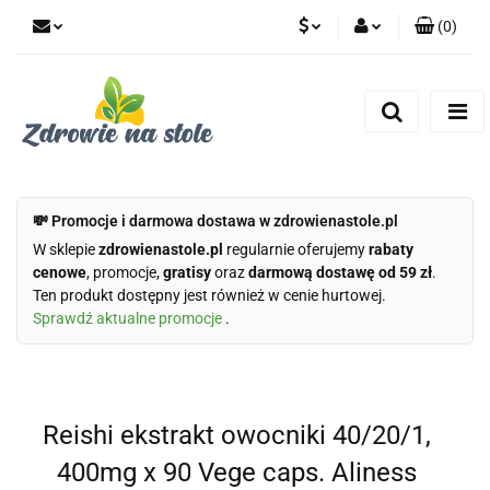
(
0
)
PLN
Zaloguj się
Zarejestruj się
CZK
Dodaj zgłoszenie
Zgody cookies
💸 Promocje i darmowa dostawa w zdrowienastole.pl
W sklepie
zdrowienastole.pl
regularnie oferujemy
rabaty
cenowe
, promocje,
gratisy
oraz
darmową dostawę od 59 zł
.
Ten produkt dostępny jest również w cenie hurtowej.
Sprawdź aktualne promocje
.
Reishi ekstrakt owocniki 40/20/1,
400mg x 90 Vege caps. Aliness