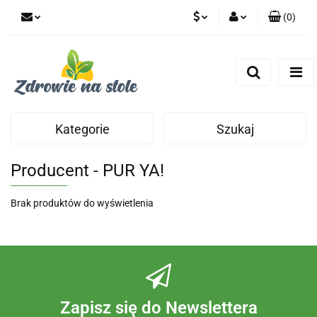
(
0
)
PLN
Zaloguj się
Zarejestruj się
CZK
Dodaj zgłoszenie
Zgody cookies
Kategorie
Szukaj
Producent - PUR YA!
Brak produktów do wyświetlenia
Zapisz się do Newslettera