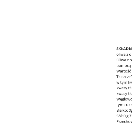
SKŁADN
oliwa z o
Oliwa z o
pomocą 
Wartość e
Tłuszcz: 
w tym kw
kwasy tł
kwasy tł
Węglowo
tym cukry
Białko: 0
Sól: 0 g
Z
Przechowy