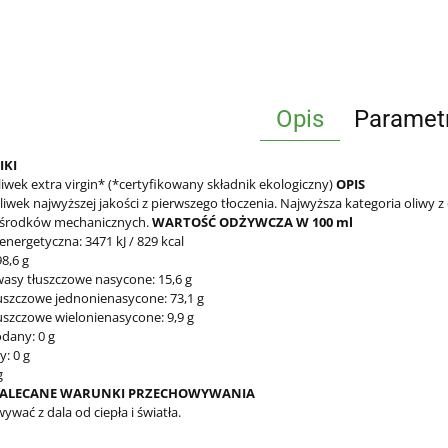
Opis
Paramet
IKI
liwek extra virgin* (*certyfikowany składnik ekologiczny)
OPIS
liwek najwyższej jakości z pierwszego tłoczenia. Najwyższa kategoria oliwy z
środków mechanicznych.
WARTOŚĆ ODŻYWCZA W 100 ml
nergetyczna: 3471 kJ / 829 kcal
98,6 g
asy tłuszczowe nasycone: 15,6 g
uszczowe jednonienasycone: 73,1 g
uszczowe wielonienasycone: 9,9 g
dany: 0 g
: 0 g
g
ALECANE WARUNKI PRZECHOWYWANIA
wać z dala od ciepła i światła.