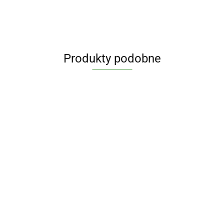
Produkty podobne
ORZECHY
KASZA
PIORĄCE
ERYTRYTOL
WIESIOŁEK
OWSIANA
BUDYŃ 
1 kg -
BIO 1 kg -
60
BIO 500 g
68.82
SMAKU
7.07
A B12
ALEPIA
BATOM
KAPSUŁEK
- BIO
52.01
42.07
WANILI
SUŁEK
42 g -
3.69
PLANET
BIO 38 g
PHARMOVIT
PLANET
VIT
LABEL)