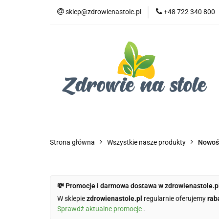
sklep@zdrowienastole.pl
+48 722 340 800
Żywność ekologicz
Kosmetyki ekologi
Duże opakowania
Żywność ekologiczna
Produkty eko dla 
Dom i ogród
Żywność dla zwierząt
Duż
Strona główna
Wszystkie nasze produkty
Nowoś
💸 Promocje i darmowa dostawa w zdrowienastole.p
W sklepie
zdrowienastole.pl
regularnie oferujemy
rab
Sprawdź aktualne promocje
.