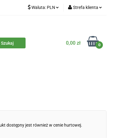
Waluta:
PLN
Strefa klienta
iety
PLN
Zaloguj się
dla zwierząt
CZK
Zarejestruj się
Dodaj zgłoszenie
0,00 zł
0
Zgody cookies
iczne
Eko środki czystości
Kontakt
ukt dostępny jest również w cenie hurtowej.