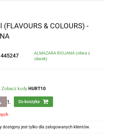
l (FLAVOURS & COLOURS) -
ANA
ALMAZARA RIOJANA (oliwa z
1445247
oliwek)
m
Zobacz kody
HURT10
szt.
Do koszyka
nych
 dostępny jest tylko dla zalogowanych klientów.