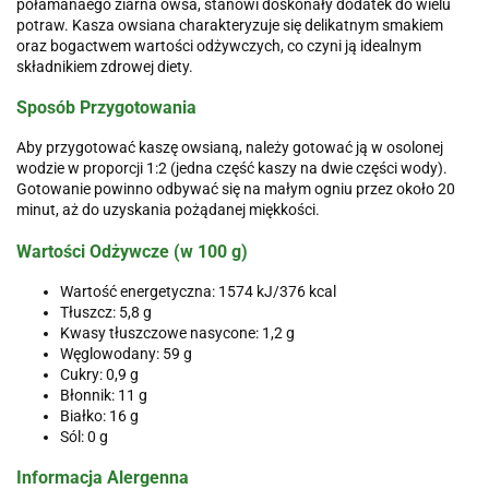
połamanaego ziarna owsa, stanowi doskonały dodatek do wielu
potraw. Kasza owsiana charakteryzuje się delikatnym smakiem
oraz bogactwem wartości odżywczych, co czyni ją idealnym
składnikiem zdrowej diety.
Sposób Przygotowania
Aby przygotować kaszę owsianą, należy gotować ją w osolonej
wodzie w proporcji 1:2 (jedna część kaszy na dwie części wody).
Gotowanie powinno odbywać się na małym ogniu przez około 20
minut, aż do uzyskania pożądanej miękkości.
Wartości Odżywcze (w 100 g)
Wartość energetyczna: 1574 kJ/376 kcal
Tłuszcz: 5,8 g
Kwasy tłuszczowe nasycone: 1,2 g
Węglowodany: 59 g
Cukry: 0,9 g
Błonnik: 11 g
Białko: 16 g
Sól: 0 g
Informacja Alergenna