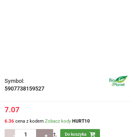
Symbol:
5907738159527
7.07
6.36
cena z kodem
Zobacz kody
HURT10
szt.
Do koszyka