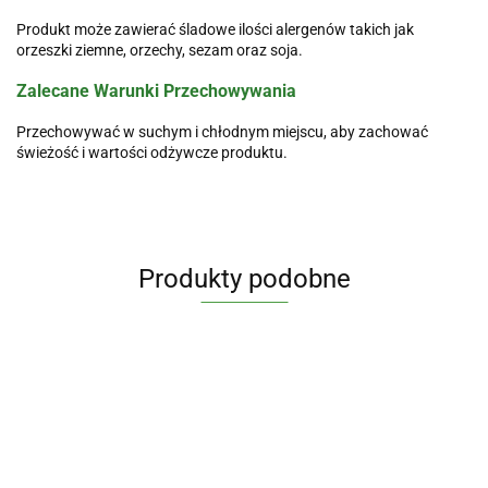
Produkt może zawierać śladowe ilości alergenów takich jak
orzeszki ziemne, orzechy, sezam oraz soja.
Zalecane Warunki Przechowywania
Przechowywać w suchym i chłodnym miejscu, aby zachować
świeżość i wartości odżywcze produktu.
Produkty podobne
LAMPA
SOLNA
CZYŚCIK
LAMPA
LAMPA
LAMPA
2 kg -
MIEDZIANY
47.90
SOLNA 2-3
SOLNA 4-6
SOLNA 6-8