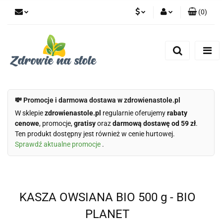
(
0
)
PLN
Zaloguj się
Zarejestruj się
CZK
Dodaj zgłoszenie
Zgody cookies
💸 Promocje i darmowa dostawa w zdrowienastole.pl
W sklepie
zdrowienastole.pl
regularnie oferujemy
rabaty
cenowe
, promocje,
gratisy
oraz
darmową dostawę od 59 zł
.
Ten produkt dostępny jest również w cenie hurtowej.
Sprawdź aktualne promocje
.
KASZA OWSIANA BIO 500 g - BIO
PLANET