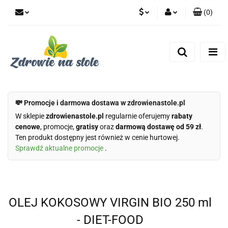
(
0
)
PLN
Zaloguj się
Zarejestruj się
CZK
Dodaj zgłoszenie
Zgody cookies
💸 Promocje i darmowa dostawa w zdrowienastole.pl
W sklepie
zdrowienastole.pl
regularnie oferujemy
rabaty
cenowe
, promocje,
gratisy
oraz
darmową dostawę od 59 zł
.
Ten produkt dostępny jest również w cenie hurtowej.
Sprawdź aktualne promocje
.
OLEJ KOKOSOWY VIRGIN BIO 250 ml
- DIET-FOOD