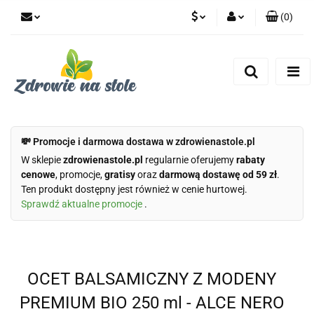
(
0
)
PLN
Zaloguj się
Zarejestruj się
CZK
Dodaj zgłoszenie
Zgody cookies
💸 Promocje i darmowa dostawa w zdrowienastole.pl
W sklepie
zdrowienastole.pl
regularnie oferujemy
rabaty
cenowe
, promocje,
gratisy
oraz
darmową dostawę od 59 zł
.
Ten produkt dostępny jest również w cenie hurtowej.
Sprawdź aktualne promocje
.
OCET BALSAMICZNY Z MODENY
PREMIUM BIO 250 ml - ALCE NERO