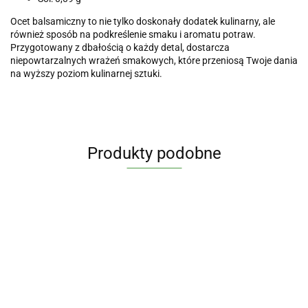
Ocet balsamiczny to nie tylko doskonały dodatek kulinarny, ale
również sposób na podkreślenie smaku i aromatu potraw.
Przygotowany z dbałością o każdy detal, dostarcza
niepowtarzalnych wrażeń smakowych, które przeniosą Twoje dania
na wyższy poziom kulinarnej sztuki.
Produkty podobne
Dzikie
oregano,
OLEJ Z
OLEJ Z
OLEJ
olej
NASION
NASION
KOKOSOW
44.90
100% x
WIESIOŁKA
WIESIOŁKA
VIRGIN BIO
MASŁO SHEA
84.47
45.65
61.37