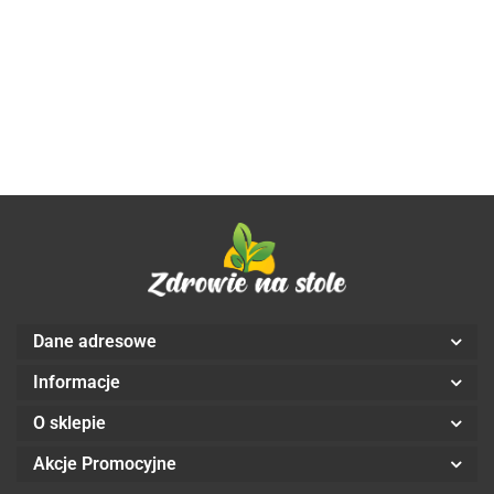
90
BIO 250 ml
BIO 100 ml
1 L -
NIERAFINOWANE
kapsułek
- DARY
- DARY
COCOMI
AFRYKAŃSKIE
39.08
miękkich
NATURY
NATURY
100 g - MOHANI
- Aliness
Dane adresowe
Informacje
O sklepie
Akcje Promocyjne