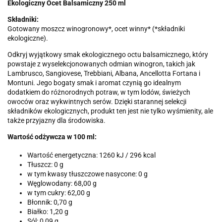
Ekologiczny Ocet Balsamiczny 250 ml
Składniki:
Gotowany moszcz winogronowy*, ocet winny* (*składniki
ekologiczne).
Odkryj wyjątkowy smak ekologicznego octu balsamicznego, który
powstaje z wyselekcjonowanych odmian winogron, takich jak
Lambrusco, Sangiovese, Trebbiani, Albana, Ancellotta Fortana i
Montuni. Jego bogaty smak i aromat czynią go idealnym
dodatkiem do różnorodnych potraw, w tym lodów, świeżych
owoców oraz wykwintnych serów. Dzięki starannej selekcji
składników ekologicznych, produkt ten jest nie tylko wyśmienity, ale
także przyjazny dla środowiska.
Wartość odżywcza w 100 ml:
Wartość energetyczna: 1260 kJ / 296 kcal
Tłuszcz: 0 g
w tym kwasy tłuszczowe nasycone: 0 g
Węglowodany: 68,00 g
w tym cukry: 62,00 g
Błonnik: 0,70 g
Białko: 1,20 g
Sól: 0,09 g