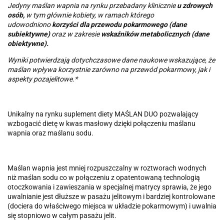
Jedyny maślan wapnia na rynku przebadany klinicznie
u zdrowych
osób,
w tym głównie kobiety, w ramach którego
udowodniono
korzyści dla przewodu pokarmowego (dane
subiektywne)
oraz w zakresie
wskaźników metabolicznych (dane
obiektywne).
Wyniki potwierdzają dotychczasowe dane naukowe wskazujące, że
maślan wpływa korzystnie zarówno na przewód pokarmowy, jak i
aspekty pozajelitowe.*
Unikalny na rynku suplement diety MAŚLAN DUO pozwalający
wzbogacić dietę w kwas masłowy dzięki połączeniu maślanu
wapnia oraz maślanu sodu.
Maślan wapnia jest mniej rozpuszczalny w roztworach wodnych
niż maślan sodu co w połączeniu z opatentowaną technologią
otoczkowania i zawieszania w specjalnej matrycy sprawia, że jego
uwalnianie jest dłuższe w pasażu jelitowym i bardziej kontrolowane
(dociera do właściwego miejsca w układzie pokarmowym) i uwalnia
się stopniowo w całym pasażu jelit.