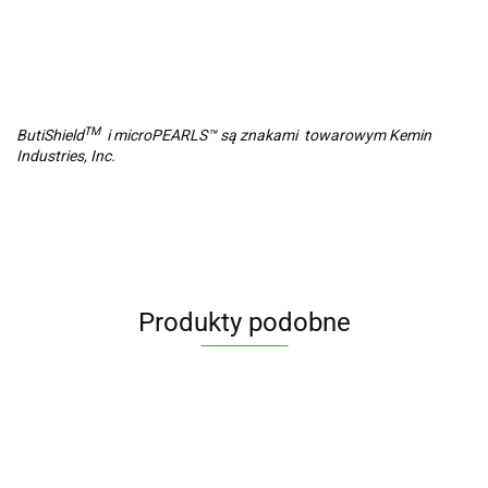
TM
ButiShield
i microPEARLS™ są znakami towarowym Kemin
Industries, Inc.
Produkty podobne
Maślan
Cytrynian
Witamina
Witamina
Witamina