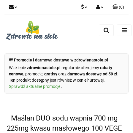
(
0
)
PLN
Zaloguj się
Zarejestruj się
CZK
Dodaj zgłoszenie
Zgody cookies
💸 Promocje i darmowa dostawa w zdrowienastole.pl
W sklepie
zdrowienastole.pl
regularnie oferujemy
rabaty
cenowe
, promocje,
gratisy
oraz
darmową dostawę od 59 zł
.
Ten produkt dostępny jest również w cenie hurtowej.
Sprawdź aktualne promocje
.
Maślan DUO sodu wapnia 700 mg
225mg kwasu masłowego 100 VEGE