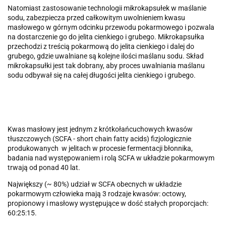
Natomiast zastosowanie technologii mikrokapsułek w maślanie
sodu, zabezpiecza przed całkowitym uwolnieniem kwasu
masłowego w górnym odcinku przewodu pokarmowego i pozwala
na dostarczenie go do jelita cienkiego i grubego. Mikrokapsułka
przechodzi z treścią pokarmową do jelita cienkiego i dalej do
grubego, gdzie uwalniane są kolejne ilości maślanu sodu. Skład
mikrokapsułki jest tak dobrany, aby proces uwalniania maślanu
sodu odbywał się na całej długości jelita cienkiego i grubego.
Kwas masłowy jest jednym z krótkołańcuchowych kwasów
tłuszczowych (SCFA - short chain fatty acids) fizjologicznie
produkowanych w jelitach w procesie fermentacji błonnika,
badania nad występowaniem i rolą SCFA w układzie pokarmowym
trwają od ponad 40 lat.
Największy (~ 80%) udział w SCFA obecnych w układzie
pokarmowym człowieka mają 3 rodzaje kwasów: octowy,
propionowy i masłowy występujące w dość stałych proporcjach:
60:25:15.