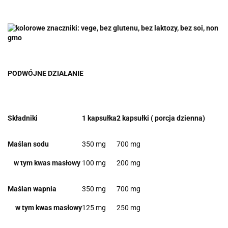
PODWÓJNE DZIAŁANIE
Składniki
1 kapsułka
2 kapsułki ( porcja dzienna)
Maślan sodu
350 mg
700 mg
w tym kwas masłowy
100 mg
200 mg
Maślan wapnia
350 mg
700 mg
w tym kwas masłowy
125 mg
250 mg