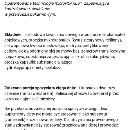
Opatentowana technologia microPEARLS™ zapewniająca
kontrolowane uwalnianie
w przewodzie pokarmowym.
Składniki:
sól sodowa kwasu masłowego w postaci mikrokapsułek
dojelitowych, otoczka mikrokapsułek (kwas stearynowy roślinny),
sól wapniowa kwasu masłowego, matryca: certyfikowany
całkowicie uwodorniony olej palmowy bez izomerów trans, lecytyna
rzepakowa, substancja zagęszczająca: skrobia kukurydziana,
otoczka kapsułki: substancja wiążąca:
hydroksypropylometyloceluloza
Zalecana porcja spożycia w ciągu dnia:
1 kapsułka dwa razy
dziennie (rano i wieczorem). Zaleca się stosować preparat przez
okres co najmniej 3 miesięcy.
Nie przekraczać zalecanej porcji do spożycia w ciągu dnia.
Suplementy diety nie mogą być stosowane jako substytut
(zamiennik) zróżnicowanej diety. Dla utrzymania prawidłowego
stanu zdrowia należy stosować zróżnicowaną dietę i prowadzić