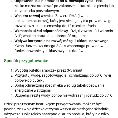
Odpowiedni dla niemowląt od 6. miesiąca życia
- Holle
Mleko można stosować po zakończeniu karmienia piersią lub
innym mleku początkowym.
Wspiera rozwój wzroku
- Zawiera DHA (kwas
dokozaheksaenowy), który jest niezbędny dla prawidłowego
rozwoju wzroku u niemowląt do 12 miesiąca życia.
Wzmacnia układ odpornościowy
- Dzięki zawartości witamin
C i D, wspiera naturalną odporność organizmu.
Wpływa korzystnie na rozwój mózgu i układu nerwowego
-
Kwas tłuszczowy omega-3 ALA wspomaga prawidłowe
funkcjonowanie tych kluczowych układów.
Sposób przygotowania:
Wygotuj butelki i smoczek przez 3-5 minut.
Przygotuj wodę, zagotowując ją i schładzając do 50°C. Wlej
połowę do butelki.
Dodaj odmierzoną ilość mleka według tabeli dozowania i
energicznie wstrząśnij.
Uzupełnij resztę wody, ponownie wstrząśnij i ostudź do 37°C.
Dzięki przejrzystym instrukcjom przygotowania, możesz być
pewien, że Twoje dziecko otrzyma wszystkie niezbędne składniki
odżywcze. Holle Mleko następne 2 BIO to produkt, który nie tylko