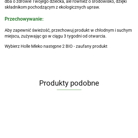
dba o zdrowie Twojego dziecka, ale również o środowisko, dzięki
składnikom pochodzącym z ekologicznych upraw.
Przechowywanie:
Aby zapewnić świeżość, przechowuj produkt w chłodnym i suchym
miejscu, zużywając go w ciągu 3 tygodni od otwarcia.
Wybierz Holle Mleko następne 2 BIO - zaufany produkt
Produkty podobne
RÓŻDŻKI
RÓŻDŻKI