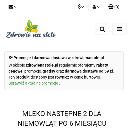
(
0
)
PLN
Zaloguj się
Zarejestruj się
CZK
Dodaj zgłoszenie
Zgody cookies
💸 Promocje i darmowa dostawa w zdrowienastole.pl
W sklepie
zdrowienastole.pl
regularnie oferujemy
rabaty
cenowe
, promocje,
gratisy
oraz
darmową dostawę od 59 zł
.
Ten produkt dostępny jest również w cenie hurtowej.
Sprawdź aktualne promocje
.
MLEKO NASTĘPNE 2 DLA
NIEMOWLĄT PO 6 MIESIĄCU