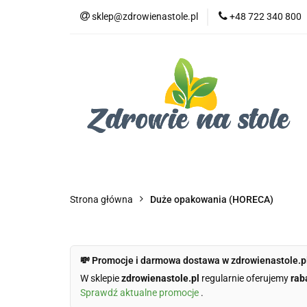
sklep@zdrowienastole.pl
+48 722 340 800
Żywność ekologicz
Kosmetyki ekologi
Duże opakowania
Żywność ekologiczna
Produkty eko dla 
Dom i ogród
Żywność dla zwierząt
Duż
Strona główna
Duże opakowania (HORECA)
💸 Promocje i darmowa dostawa w zdrowienastole.p
W sklepie
zdrowienastole.pl
regularnie oferujemy
rab
Sprawdź aktualne promocje
.