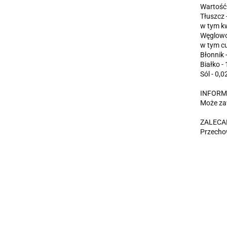
Wartość 
Tłuszcz -
w tym kw
Węglowo
w tym cu
Błonnik -
Białko - 
Sól - 0,0
INFORM
Może za
ZALECA
Przechow