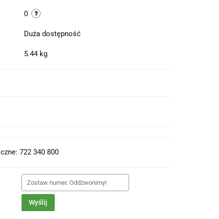
0
Duża dostępność
5.44 kg
t do PDF
czne: 722 340 800
Wyślij