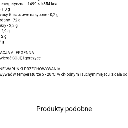
energetyczna - 1499 kJ/354 kcal
 1,3 g
asy tłuszczowe nasycone - 0,2 g
dany - 72 g
kry - 2,3 g
 2,9 g
12 g
2 g
ACJA ALERGENNA
wierać SOJĘ i gorczycę
NE WARUNKI PRZECHOWYWANIA
ywać w temperaturze 5 - 28°C, w chłodnym i suchym miejscu, z dala od c
Produkty podobne