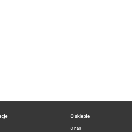
PŁATKI
POMIDORY
OWSIANE
KARDAMON
SOCZEWICA
PELATI BIO
BIO 3 kg -
OWOCE BIO
ZIELONA
30.27
2,5 kg -
HORECA
500 g -
BIO 5 kg -
46.22
LEJ
271.80
117.31
HORECA
HORECA
HORECA
ŁONECZNIKOWY
(ALCE
(DARY
ŁOCZONY NA
NERO)
27.80
NATURY)
IMNO BIO 10 L -
ORECA
acje
O sklepie
a
O nas