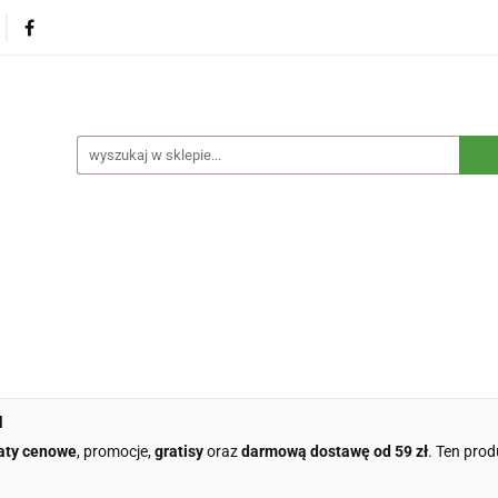
na
Produkty eko dla dzieci
Naturalne suplementy d
czne
Eko środki czystości
Dom i ogród
Żywność 
Blog
Nasza misja
Dropshipping
Kontakt
dzieci
Naturalne suplementy diety
Kosmetyki ekolog
e opakowania
Blog
Nasza misja
Dropshipping
l
aty cenowe
, promocje,
gratisy
oraz
darmową dostawę od 59 zł
. Ten prod