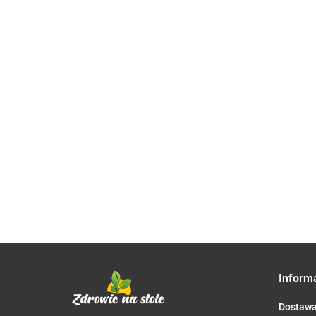
OCET
JABŁKOWY
6% 5L -
QUINOA BIAŁA
49.99
MIÓD
O
OCTIM
(KOMOSA
NEKTAROWY
S
RYŻOWA)
WIELOKWIATOWY
T
116.07
889.06
1
BEZGLUTENOWA
BIO 20 kg -
Z
BIO 4 kg -
HORECA
H
HORECA
Inform
Dostaw