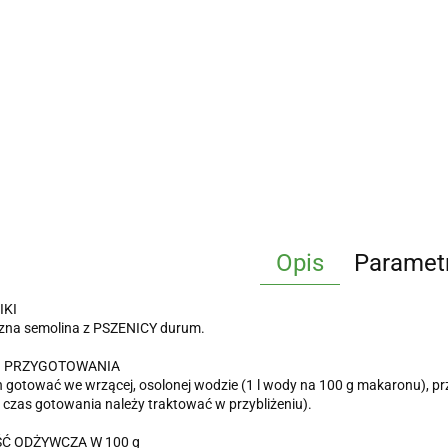
Opis
Paramet
IKI
czna semolina z PSZENICY durum.
 PRZYGOTOWANIA
gotować we wrzącej, osolonej wodzie (1 l wody na 100 g makaronu), prz
czas gotowania należy traktować w przybliżeniu).
Ć ODŻYWCZA W 100 g