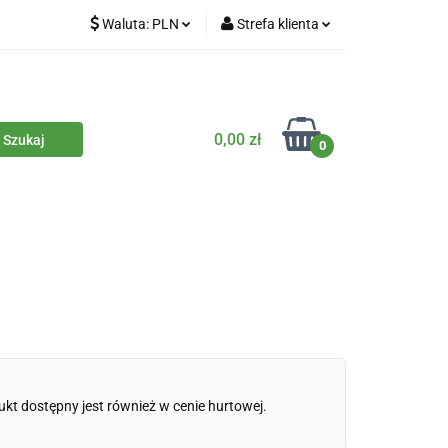
Waluta:
PLN
Strefa klienta
iety
PLN
Zaloguj się
dla zwierząt
CZK
Zarejestruj się
Dodaj zgłoszenie
0,00 zł
0
Zgody cookies
iczne
Eko środki czystości
Kontakt
ukt dostępny jest również w cenie hurtowej.