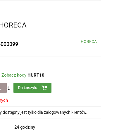
- HORECA
HORECA
6000099
m
Zobacz kody
HURT10
szt.
Do koszyka
nych
 dostępny jest tylko dla zalogowanych klientów.
24 godziny