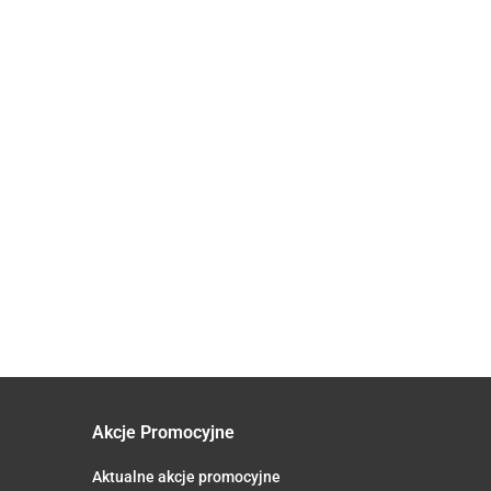
SEZAM
LEN
MELASA Z
BIAŁY
BRĄZOWY
TRZCINY
ŁUSKANY
(SIEMIĘ
82.73
CUKROWEJ
OCET
61.74
BIO 3 kg -
142.25
LNIANE)
7 kg -
JABŁKOWY
HORECA
BIO 5 kg -
HORECA
NIEFILTROWANY
56.85
HORECA
BIO 5 % 5 L -
HORECA
Akcje Promocyjne
Aktualne akcje promocyjne