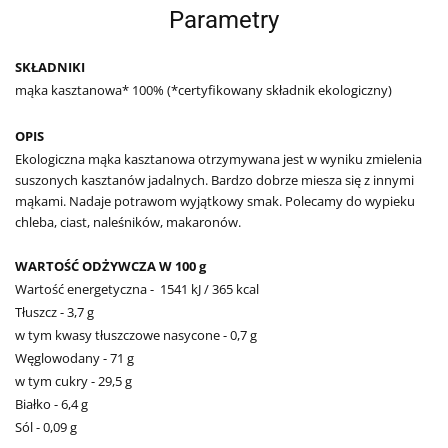
Parametry
SKŁADNIKI
mąka kasztanowa* 100% (*certyfikowany składnik ekologiczny)
OPIS
Ekologiczna mąka kasztanowa otrzymywana jest w wyniku zmielenia
suszonych kasztanów jadalnych. Bardzo dobrze miesza się z innymi
mąkami. Nadaje potrawom wyjątkowy smak. Polecamy do wypieku
chleba, ciast, naleśników, makaronów.
WARTOŚĆ ODŻYWCZA W 100 g
Wartość energetyczna -
1541 kJ / 365 kcal
Tłuszcz - 3,7 g
w tym kwasy tłuszczowe nasycone - 0,7 g
Węglowodany - 71 g
w tym cukry - 29,5 g
Białko - 6,4 g
Sól - 0,09 g