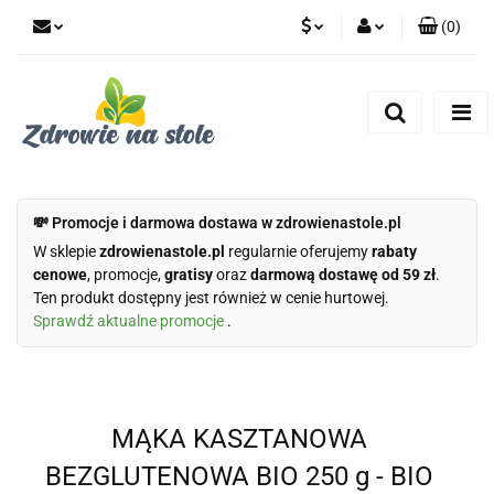
(
0
)
PLN
Zaloguj się
Zarejestruj się
CZK
Dodaj zgłoszenie
Zgody cookies
💸 Promocje i darmowa dostawa w zdrowienastole.pl
W sklepie
zdrowienastole.pl
regularnie oferujemy
rabaty
cenowe
, promocje,
gratisy
oraz
darmową dostawę od 59 zł
.
Ten produkt dostępny jest również w cenie hurtowej.
Sprawdź aktualne promocje
.
MĄKA KASZTANOWA
BEZGLUTENOWA BIO 250 g - BIO