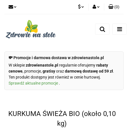
(
0
)
PLN
Zaloguj się
Zarejestruj się
CZK
Dodaj zgłoszenie
Zgody cookies
💸 Promocje i darmowa dostawa w zdrowienastole.pl
W sklepie
zdrowienastole.pl
regularnie oferujemy
rabaty
cenowe
, promocje,
gratisy
oraz
darmową dostawę od 59 zł
.
Ten produkt dostępny jest również w cenie hurtowej.
Sprawdź aktualne promocje
.
KURKUMA ŚWIEŻA BIO (około 0,10
kg)