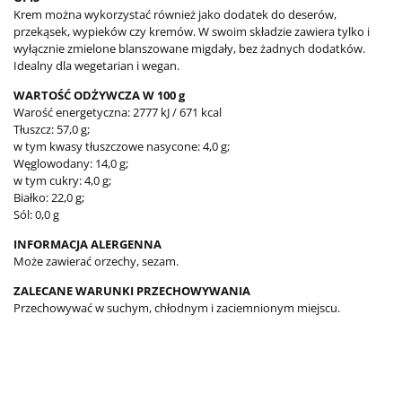
Krem można wykorzystać również jako dodatek do deserów,
przekąsek, wypieków czy kremów. W swoim składzie zawiera tylko i
wyłącznie zmielone blanszowane migdały, bez żadnych dodatków.
Idealny dla wegetarian i wegan.
WARTOŚĆ ODŻYWCZA W 100 g
Warość energetyczna: 2777 kJ / 671 kcal
Tłuszcz: 57,0 g;
w tym kwasy tłuszczowe nasycone: 4,0 g;
Węglowodany: 14,0 g;
w tym cukry: 4,0 g;
Białko: 22,0 g;
Sól: 0,0 g
INFORMACJA ALERGENNA
Może zawierać orzechy, sezam.
ZALECANE WARUNKI PRZECHOWYWANIA
Przechowywać w suchym, chłodnym i zaciemnionym miejscu.