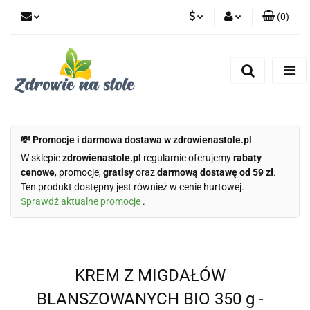
(
0
)
PLN
Zaloguj się
Zarejestruj się
CZK
Dodaj zgłoszenie
Zgody cookies
💸 Promocje i darmowa dostawa w zdrowienastole.pl
W sklepie
zdrowienastole.pl
regularnie oferujemy
rabaty
cenowe
, promocje,
gratisy
oraz
darmową dostawę od 59 zł
.
Ten produkt dostępny jest również w cenie hurtowej.
Sprawdź aktualne promocje
.
KREM Z MIGDAŁÓW
BLANSZOWANYCH BIO 350 g -