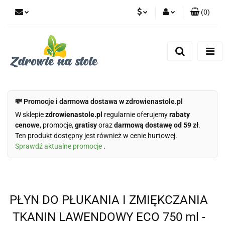
(
0
)
PLN
Zaloguj się
Zarejestruj się
CZK
Dodaj zgłoszenie
Zgody cookies
💸 Promocje i darmowa dostawa w zdrowienastole.pl
W sklepie
zdrowienastole.pl
regularnie oferujemy
rabaty
cenowe
, promocje,
gratisy
oraz
darmową dostawę od 59 zł
.
Ten produkt dostępny jest również w cenie hurtowej.
Sprawdź aktualne promocje
.
PŁYN DO PŁUKANIA I ZMIĘKCZANIA
TKANIN LAWENDOWY ECO 750 ml -