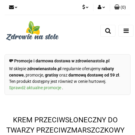
(
0
)
PLN
Zaloguj się
Zarejestruj się
CZK
Dodaj zgłoszenie
Zgody cookies
💸 Promocje i darmowa dostawa w zdrowienastole.pl
W sklepie
zdrowienastole.pl
regularnie oferujemy
rabaty
cenowe
, promocje,
gratisy
oraz
darmową dostawę od 59 zł
.
Ten produkt dostępny jest również w cenie hurtowej.
Sprawdź aktualne promocje
.
KREM PRZECIWSŁONECZNY DO
TWARZY PRZECIWZMARSZCZKOWY