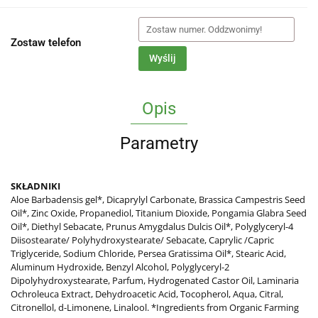
Zostaw telefon
Wyślij
Opis
Parametry
SKŁADNIKI
Aloe Barbadensis gel*, Dicaprylyl Carbonate, Brassica Campestris Seed
Oil*, Zinc Oxide, Propanediol, Titanium Dioxide, Pongamia Glabra Seed
Oil*, Diethyl Sebacate, Prunus Amygdalus Dulcis Oil*, Polyglyceryl-4
Diisostearate/ Polyhydroxystearate/ Sebacate, Caprylic /Capric
Triglyceride, Sodium Chloride, Persea Gratissima Oil*, Stearic Acid,
Aluminum Hydroxide, Benzyl Alcohol, Polyglyceryl-2
Dipolyhydroxystearate, Parfum, Hydrogenated Castor Oil, Laminaria
Ochroleuca Extract, Dehydroacetic Acid, Tocopherol, Aqua, Citral,
Citronellol, d-Limonene, Linalool. *Ingredients from Organic Farming